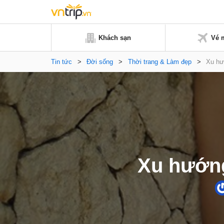
Khách sạn
Vé 
Tin tức
>
Đời sống
>
Thời trang & Làm đẹp
>
Xu hướ
Xu hướng