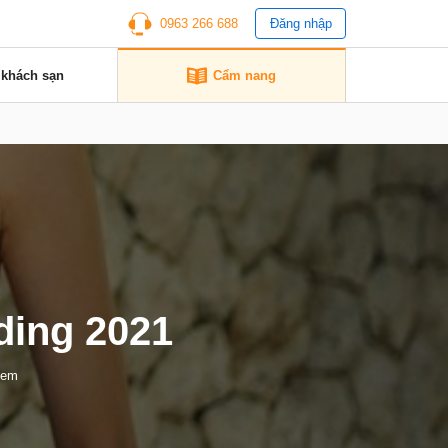
0963 266 688
Đăng nhập
 khách sạn
Cẩm nang
ding 2021
xem