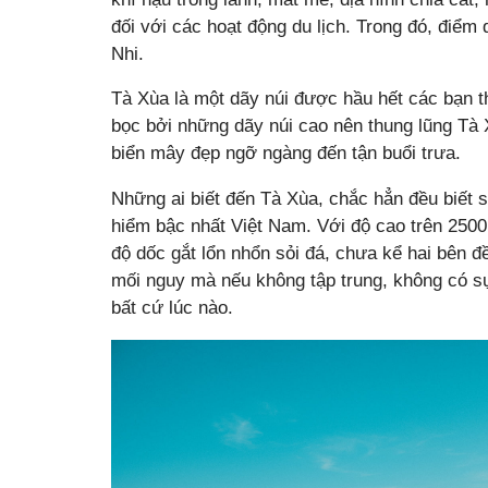
đối với các hoạt động du lịch. Trong đó, điểm d
Nhi.
Tà Xùa là một dãy núi được hầu hết các bạn 
bọc bởi những dãy núi cao nên thung lũng Tà
biển mây đẹp ngỡ ngàng đến tận buổi trưa.
Những ai biết đến Tà Xùa, chắc hẳn đều biết
hiểm bậc nhất Việt Nam. Với độ cao trên 250
độ dốc gắt lổn nhổn sỏi đá, chưa kể hai bên đ
mối nguy mà nếu không tập trung, không có sự
bất cứ lúc nào.