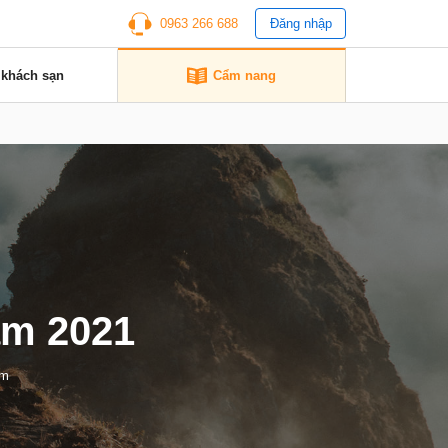
0963 266 688
Đăng nhập
 khách sạn
Cẩm nang
ăm 2021
em