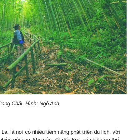
Cang Chải. Hình: Ngô Anh
a, là nơi có nhiều tiềm năng phát triển du lịch, với
 nhiều núi cao, khe sâu, độ dốc lớn, có nhiều ưu thế