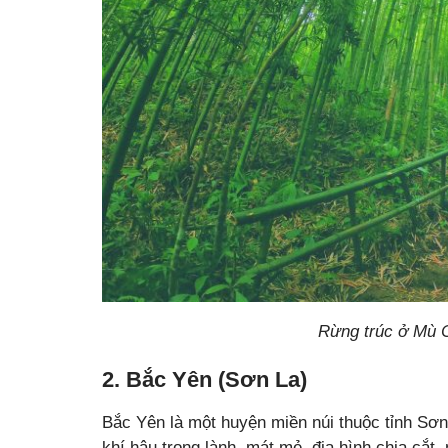
Rừng trúc ở Mù 
2. Bắc Yên (Sơn La)
Bắc Yên là một huyện miền núi thuộc tỉnh Sơn L
khí hậu trong lành, mát mẻ, địa hình chia cắt,