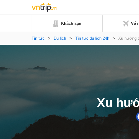
Khách sạn
Vé 
Tin tức
>
Du lịch
>
Tin tức du lịch 24h
>
Xu hướng d
Xu hướ