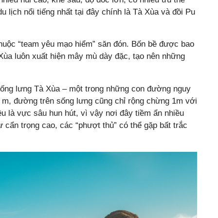
u lịch nổi tiếng nhất tại đây chính là Tà Xùa và đồi Pu
thuộc “team yêu mạo hiểm” săn đón. Bốn bề được bao
 Xùa luôn xuất hiện mây mù dày đặc, tạo nên những
 sống lưng Tà Xùa – một trong những con đường nguy
0 m, đường trên sống lưng cũng chỉ rộng chừng 1m với
ều là vực sâu hun hút, vì vậy nơi đây tiềm ẩn nhiều
 cẩn trọng cao, các “phượt thủ” có thể gặp bất trắc