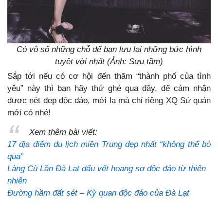
Có vô số những chỗ để bạn lưu lại những bức hình
tuyệt vời nhất (Ảnh: Sưu tầm)
Sắp tới nếu có cơ hội đến thăm “thành phố của tình
yêu” này thì bạn hãy thử ghé qua đây, để cảm nhận
được nét đẹp độc đáo, mới lạ mà chỉ riêng XQ Sử quán
mới có nhé!
Xem thêm bài viết:
17 địa điểm du lịch miền Trung đẹp nhất “không thể bỏ
qua”
Làng Cù Lần Đà Lạt dấu vết hoang sơ độc đáo từ thiên
nhiên
Đường hầm đất sét – Kỳ quan độc đáo của Đà Lạt