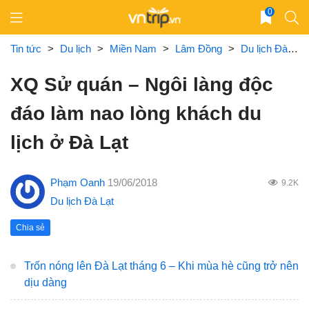
Skip
0
to
content
Tin tức
>
Du lịch
>
Miền Nam
>
Lâm Đồng
>
Du lịch Đà Lạt
XQ Sử quán – Ngôi làng độc
đáo làm nao lòng khách du
lịch ở Đà Lạt
Phạm Oanh
19/06/2018
9.2K
Du lịch Đà Lạt
Chia sẻ
Trốn nóng lên Đà Lạt tháng 6 – Khi mùa hè cũng trở nên
dịu dàng