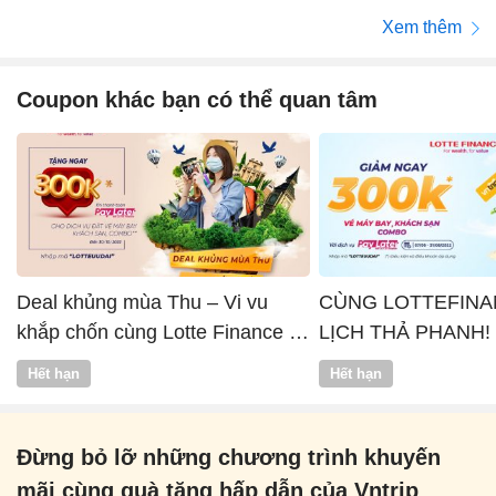
Xem thêm
Coupon khác bạn có thể quan tâm
Deal khủng mùa Thu – Vi vu
CÙNG LOTTEFINA
khắp chốn cùng Lotte Finance x
LỊCH THẢ PHANH!
Vntrip
Hết hạn
Hết hạn
Đừng bỏ lỡ những chương trình khuyến
mãi cùng quà tặng hấp dẫn của Vntrip