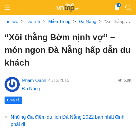
Skip
0
to
content
Tin tức
>
Du lịch
>
Miền Trung
>
Đà Nẵng
>
“Xôi thằng Bờm nịnh vợ” – món ngon Đà Nẵng hấp dẫn du khách
“Xôi thằng Bờm nịnh vợ” –
món ngon Đà Nẵng hấp dẫn du
khách
Phạm Oanh
21/12/2015
5.8K
Đà Nẵng
Chia sẻ
Những địa điểm du lịch Đà Nẵng 2022 bạn nhất định
phải đi