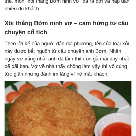
thế, món “xôi thằng Bờm nịnh vợ” đã ra đời và hấp dẫn
nhiều du khách.
Xôi thằng Bờm nịnh vợ – cảm hứng từ câu
chuyện cổ tích
Theo lời kể của người dân địa phương, tên của loại xôi
này được bắt nguồn từ câu chuyện anh Bờm. Nhân
ngày vợ vắng nhà, anh đã làm thịt con gà mái duy nhất
để đãi bạn. Vợ về nhà thấy chồng làm vậy thì vô cùng
tức giận nhưng đành im lặng vì nể mặt khách.