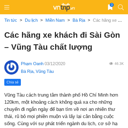
Skip
0
to
content
Tin tức
>
Du lịch
>
Miền Nam
>
Bà Rịa
>
Các hãng xe khách đi Sài Gòn – Vũng Tàu chất lượng
Các hãng xe khách đi Sài Gòn
– Vũng Tàu chất lượng
Phạm Oanh
03/12/2020
46.3K
Bà Rịa
,
Vũng Tàu
Chia sẻ
Vũng Tàu cách trung tâm thành phố Hồ Chí Minh hơn
120km, một khoảng cách không quá xa cho những
chuyến đi ngắn ngày để bạn tìm về nơi an nhiên thư
thái, rũ bỏ mọi phiền muộn và lấy lại cân bằng cuộc
sống. Cùng với sự phát triển ngành du lịch, cơ sở hạ