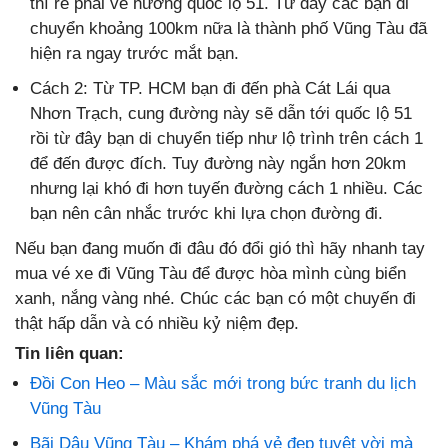
thì rẽ phải về hướng quốc lộ 51. Từ đây các bạn di
chuyển khoảng 100km nữa là thành phố Vũng Tàu đã
hiện ra ngay trước mắt bạn.
Cách 2: Từ TP. HCM bạn đi đến phà Cát Lái qua
Nhơn Trạch, cung đường này sẽ dẫn tới quốc lộ 51
rồi từ đây bạn di chuyển tiếp như lộ trình trên cách 1
để đến được đích. Tuy đường này ngắn hơn 20km
nhưng lại khó đi hơn tuyến đường cách 1 nhiều. Các
bạn nên cân nhắc trước khi lựa chọn đường đi.
Nếu bạn đang muốn đi đâu đó đổi gió thì hãy nhanh tay
mua vé xe đi Vũng Tàu để được hòa mình cùng biển
xanh, nắng vàng nhé. Chúc các bạn có một chuyến đi
thật hấp dẫn và có nhiều kỷ niệm đẹp.
Tin liên quan:
Đồi Con Heo – Màu sắc mới trong bức tranh du lịch
Vũng Tàu
Bãi Dâu Vũng Tàu – Khám phá vẻ đẹp tuyệt vời mà