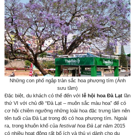
Những con phố ngập tràn sắc hoa phượng tím (Ảnh
sưu tầm)
Đặc biệt, du khách có thể đến với
lễ hội hoa Đà Lạt
lần
thứ VI với chủ đề “Đà Lạt – muôn sắc màu hoa” để có
cơ hội chiêm ngưỡng những loài hoa đặc trưng làm nên
tên tuổi của Đà Lạt trong đó có hoa phượng tím. Ngoài
ra, trong khuôn khổ của
festival hoa Đà Lạt
năm 2015
có nhiều hoạt động rất bổ ích và thú vị dành cho du