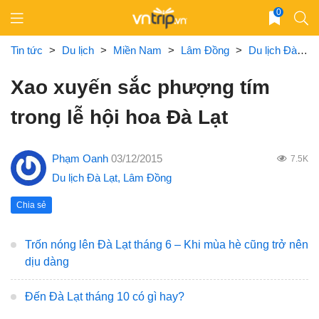
Skip
0
to
content
Tin tức
>
Du lịch
>
Miền Nam
>
Lâm Đồng
>
Du lịch Đà Lạt
Xao xuyến sắc phượng tím
trong lễ hội hoa Đà Lạt
Phạm Oanh
03/12/2015
7.5K
Du lịch Đà Lạt
,
Lâm Đồng
Chia sẻ
Trốn nóng lên Đà Lạt tháng 6 – Khi mùa hè cũng trở nên
dịu dàng
Đến Đà Lạt tháng 10 có gì hay?