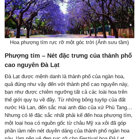
Hoa phượng tím rực rỡ một góc trời (Ảnh sưu tầm)
Phượng tím – Nét đặc trưng của thành phố
cao nguyên Đà Lạt
Đà Lạt được mệnh danh là thành phố của ngàn hoa,
quả đúng như vậy đến với thành phố cao nguyên này,
bạn như được chiêm ngưỡng tất cả các loài hoa trên
thế giới quy tụ về đây. Từ những bông tuylip của đất
nước Hà Lan, đến sắc mai anh đào của xứ Phù Tang…
Nhưng có lẽ đặc sắc nhất phải kể đến hoa phượng tím,
một loại hoa có nguồn gốc từ châu Mỹ xa xôi đã góp
phần làm nên nét duyên dáng của thành phố ngàn hoa
này, làm nên vẻ đẹp rực rỡ cho
Festival hoa Đà Lạt
.