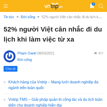
Skip
0
to
content
Tin tức
>
Đời sống
>
52% người Việt cân nhắc đi du lịch khi làm việc từ xa
52% người Việt cân nhắc đi du
lịch khi làm việc từ xa
Phạm Oanh
08/03/2021
927
Đời sống
Chia sẻ
Khách hàng của Vntrip – Mạng lưới doanh nghiệp đa
ngành trên toàn quốc
Vntrip TMS – Giải pháp quản trị công tác và du lịch toàn
diện cho doanh nghiệp hiện đại