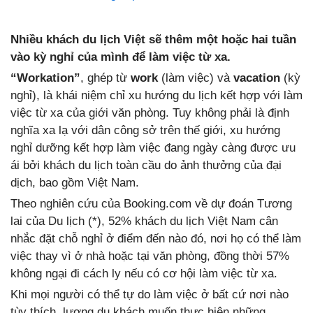
Nhiều khách du lịch Việt sẽ thêm một hoặc hai tuần
vào kỳ nghỉ của mình để làm việc từ xa.
“Workation”
, ghép từ
work
(làm việc) và
vacation
(kỳ
nghỉ), là khái niệm chỉ xu hướng du lịch kết hợp với làm
việc từ xa của giới văn phòng. Tuy không phải là định
nghĩa xa lạ với dân công sở trên thế giới, xu hướng
nghỉ dưỡng kết hợp làm việc đang ngày càng được ưu
ái bởi khách du lịch toàn cầu do ảnh thưởng của đại
dịch, bao gồm Việt Nam.
Theo nghiên cứu của Booking.com về dự đoán Tương
lai của Du lịch (*), 52% khách du lịch Việt Nam cân
nhắc đặt chỗ nghỉ ở điểm đến nào đó, nơi họ có thể làm
việc thay vì ở nhà hoặc tại văn phòng, đồng thời 57%
không ngại đi cách ly nếu có cơ hội làm việc từ xa.
Khi mọi người có thể tự do làm việc ở bất cứ nơi nào
tùy thích, lượng du khách muốn thực hiện những