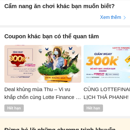
Cẩm nang ăn chơi khác bạn muốn biết?
Xem thêm
Coupon khác bạn có thể quan tâm
Deal khủng mùa Thu – Vi vu
CÙNG LOTTEFINA
khắp chốn cùng Lotte Finance x
LỊCH THẢ PHANH!
Vntrip
Hết hạn
Hết hạn
Đừng bỏ lỡ những chương trình khuyến