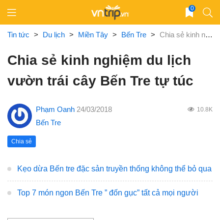
Skip
0
to
content
Tin tức
>
Du lịch
>
Miền Tây
>
Bến Tre
>
Chia sẻ kinh nghiệm du lịch vườn trái cây Bến Tre tự túc
Chia sẻ kinh nghiệm du lịch
vườn trái cây Bến Tre tự túc
Phạm Oanh
24/03/2018
10.8K
Bến Tre
Chia sẻ
Kẹo dừa Bến tre đặc sản truyền thống không thể bỏ qua
Top 7 món ngon Bến Tre ” đốn gục” tất cả mọi người