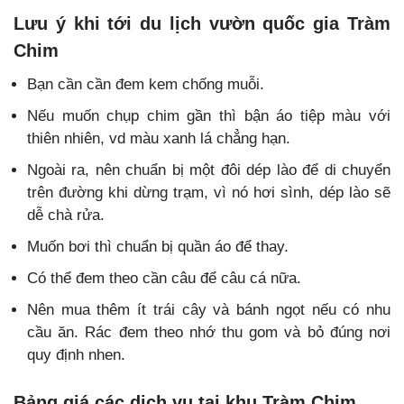
Lưu ý khi tới du lịch vườn quốc gia Tràm
Chim
Bạn cần cần đem kem chống muỗi.
Nếu muốn chụp chim gần thì bận áo tiệp màu với
thiên nhiên, vd màu xanh lá chẳng hạn.
Ngoài ra, nên chuẩn bị một đôi dép lào để di chuyển
trên đường khi dừng trạm, vì nó hơi sình, dép lào sẽ
dễ chà rửa.
Muốn bơi thì chuẩn bị quần áo để thay.
Có thể đem theo cần câu để câu cá nữa.
Nên mua thêm ít trái cây và bánh ngọt nếu có nhu
cầu ăn. Rác đem theo nhớ thu gom và bỏ đúng nơi
quy định nhen.
Bảng giá các dịch vụ tại khu Tràm Chim