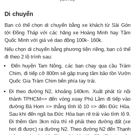
Di chuyển
Bạn có thể chọn di chuyển bằng xe khách từ Sài Gòn
tới Đồng Tháp với các hãng xe Hoàng Minh hay Tâm
Quốc Minh với giá vé dao động 100k- 160k.
Nếu chọn di chuyển bằng phương tiện riêng, bạn có thể
đi theo 2 lộ trình sau:
Đến huyện Tam Nông, các bạn chạy qua cầu Tràm
Chim, đi tiếp cỡ 800m sẽ gặp trung tâm bảo tồn Vườn
Quốc Gia Tràm Chim bên phía tay trái.
Đi theo đường N2, khoảng 140km. Xuất phát từ nội
thành TPHCM=> đến vòng xoay Phú Lâm đi tiếp vào
đường Bà Hom => thẳng tỉnh lộ 10 => đến Đức Hòa.
Sau khi đến ngã ba Đức Hòa bạn rẽ trái vào tỉnh lộ 9.
Đi thêm tầm 3km nữa thì rẽ phải theo đường đất (xe
hơi đi được) ra đường N2. Theo đường N2 đến Thạnh