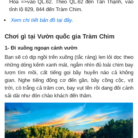
Hóa =>vào QL.62. Theo QL.62 đến Tân Thạnh, vào
tỉnh lộ 829, 844 đến Tràm Chim.
Xem chi tiết bản đồ tại đây.
Chơi gì tại Vườn quốc gia Tràm Chim
1- Đi xuồng ngoạn cảnh vườn
Bạn sẽ có dịp ngồi trên xuồng (tắc ráng) len lỏi dọc theo
những dòng kênh xanh mát, ngắm nhìn đủ loài chim bay
lượn tìm mồi, cất tiếng gọi bầy huyên náo cả không
gian. Nghe tiếng động cơ đến gần, bầy cồng cộc, vịt
trời, cò trắng cả trăm con, bay vụt lên rồi dang đôi cánh
sải dài như đón chào khách đến thăm.