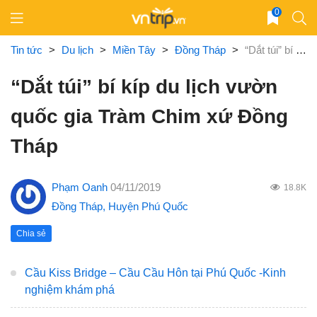
Skip
0
to
content
Tin tức
>
Du lịch
>
Miền Tây
>
Đồng Tháp
>
“Dắt túi” bí kíp du lịch vườn quốc gia Tràm Chim xứ Đồng Tháp
“Dắt túi” bí kíp du lịch vườn
quốc gia Tràm Chim xứ Đồng
Tháp
Phạm Oanh
04/11/2019
18.8K
Đồng Tháp
,
Huyện Phú Quốc
Chia sẻ
Cầu Kiss Bridge – Cầu Cầu Hôn tại Phú Quốc -Kinh
nghiệm khám phá