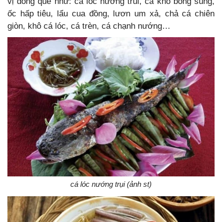
vị đồng quê như: cá lóc nướng trui, cá kho bông súng,
ốc hấp tiêu, lẩu cua đồng, lươn um xả, chả cá chiên
giòn, khô cá lóc, cá trèn, cá chạnh nướng…
cá lóc nướng trụi (ảnh st)