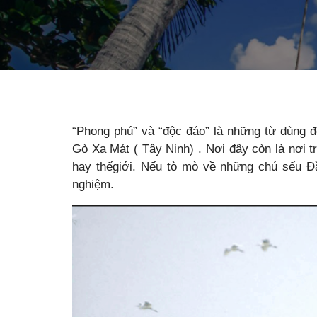
“Phong phú” và “độc đáo” là những từ dùng đ
Gò Xa Mát ( Tây Ninh) . Nơi đây còn là nơi t
hay thếgiới. Nếu tò mò về những chú sếu Đầ
nghiệm.