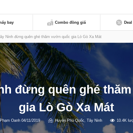
máy bay
Combo đồng giá
Deal
ây Ninh đừng quên ghé thăm vườn quốc gia Lò Gò Xa Mát
nh đừng quên ghé thă
gia Lò Gò Xa Mát
Phạm Oanh
04/11/2019
Huyện Phú Quốc
,
Tây Ninh
10.4K lư