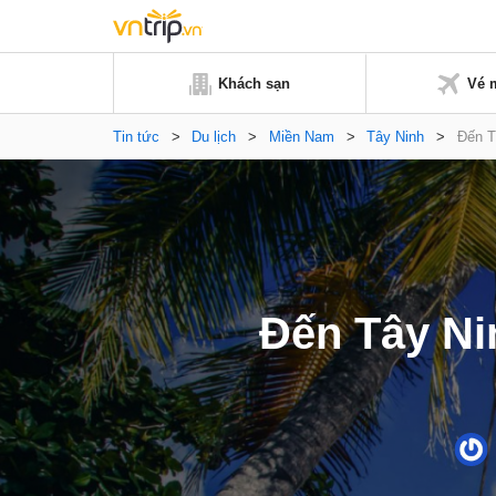
Khách sạn
Vé 
Tin tức
>
Du lịch
>
Miền Nam
>
Tây Ninh
>
Đến T
Đến Tây Ni