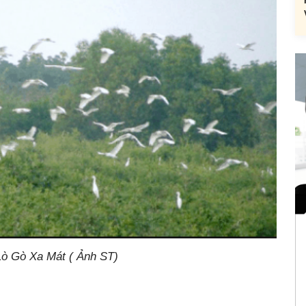
Lò Gò Xa Mát ( Ảnh ST)