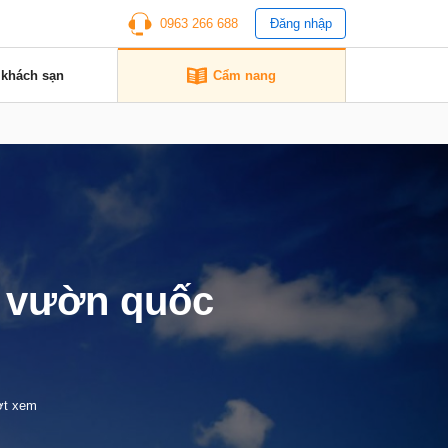
0963 266 688
Đăng nhập
 khách sạn
Cẩm nang
m vườn quốc
ợt xem