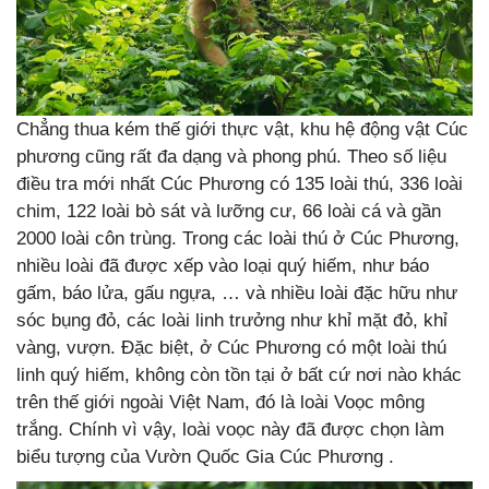
Chẳng thua kém thế giới thực vật, khu hệ động vật Cúc
phương cũng rất đa dạng và phong phú. Theo số liệu
điều tra mới nhất Cúc Phương có 135 loài thú, 336 loài
chim, 122 loài bò sát và lưỡng cư, 66 loài cá và gần
2000 loài côn trùng. Trong các loài thú ở Cúc Phương,
nhiều loài đã được xếp vào loại quý hiếm, như báo
gấm, báo lửa, gấu ngựa, … và nhiều loài đặc hữu như
sóc bụng đỏ, các loài linh trưởng như khỉ mặt đỏ, khỉ
vàng, vượn. Đặc biệt, ở Cúc Phương có một loài thú
linh quý hiếm, không còn tồn tại ở bất cứ nơi nào khác
trên thế giới ngoài Việt Nam, đó là loài Voọc mông
trắng. Chính vì vậy, loài voọc này đã được chọn làm
biểu tượng của Vườn Quốc Gia Cúc Phương .