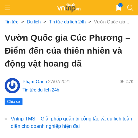
Skip
0
to
content
Tin tức
>
Du lịch
>
Tin tức du lịch 24h
>
Vườn Quốc gia Cúc Phương – Điểm đến của thiên nhiên và động vật hoang dã
Vườn Quốc gia Cúc Phương –
Điểm đến của thiên nhiên và
động vật hoang dã
Phạm Oanh
27/07/2021
2.7K
Tin tức du lịch 24h
Chia sẻ
Vntrip TMS – Giải pháp quản trị công tác và du lịch toàn
diện cho doanh nghiệp hiện đại