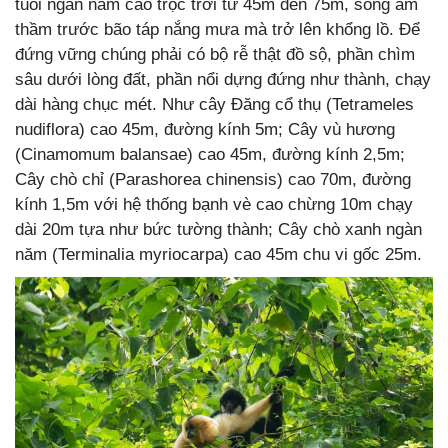
tuổi ngàn năm cao trọc trời từ 45m đến 75m, sống âm
thầm trước bão táp nắng mưa mà trở lên khổng lồ. Để
đứng vững chúng phải có bộ rễ thật đồ sộ, phần chìm
sâu dưới lòng đất, phần nổi dựng đứng như thành, chạy
dài hàng chục mét. Như cây Đăng cổ thụ (Tetrameles
nudiflora) cao 45m, đường kính 5m; Cây vù hương
(Cinamomum balansae) cao 45m, đường kính 2,5m;
Cây chò chỉ (Parashorea chinensis) cao 70m, đường
kính 1,5m với hệ thống bạnh vè cao chừng 10m chạy
dài 20m tựa như bức tường thành; Cây chò xanh ngàn
năm (Terminalia myriocarpa) cao 45m chu vi gốc 25m.