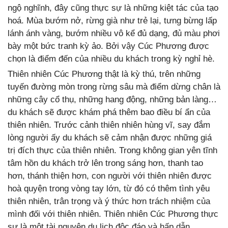
ngộ nghĩnh, đây cũng thực sự là những kiệt tác của tạo
hoá. Mùa bướm nở, rừng già như trẻ lại, tưng bừng lấp
lánh ánh vàng, bướm nhiều vô kể đủ dạng, đủ màu phơi
bày một bức tranh kỳ ảo. Bởi vậy Cúc Phương được
chọn là điểm đến của nhiều du khách trong kỳ nghỉ hè.
Thiên nhiên Cúc Phương thật là kỳ thú, trên những
tuyến đường mòn trong rừng sâu mà điểm dừng chân là
những cây cổ thụ, những hang động, những bản làng…
du khách sẽ được khám phá thêm bao điều bí ẩn của
thiên nhiên. Trước cảnh thiên nhiên hùng vĩ, say đắm
lòng người ấy du khách sẽ cảm nhận được những giá
trị đích thực của thiên nhiên. Trong không gian yên tĩnh
tâm hồn du khách trở lên trong sáng hơn, thanh tao
hơn, thánh thiện hơn, con người với thiên nhiên được
hoà quyện trong vòng tay lớn, từ đó có thêm tình yêu
thiên nhiên, trân trọng và ý thức hơn trách nhiệm của
mình đối với thiên nhiên. Thiên nhiên Cúc Phương thực
sự là một tài nguyên du lịch độc đáo và hấp dẫn.