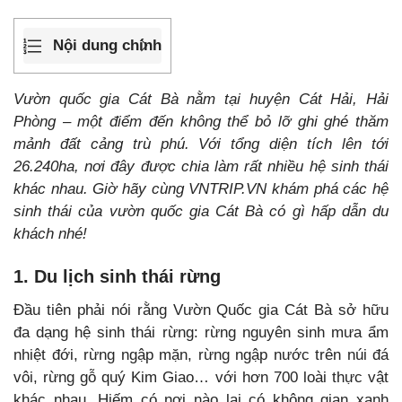
Nội dung chính
Vườn quốc gia Cát Bà nằm tại huyện Cát Hải, Hải
Phòng – một điểm đến không thể bỏ lỡ ghi ghé thăm
mảnh đất cảng trù phú. Với tổng diện tích lên tới
26.240ha, nơi đây được chia làm rất nhiều hệ sinh thái
khác nhau. Giờ hãy cùng VNTRIP.VN khám phá các hệ
sinh thái của vườn quốc gia Cát Bà có gì hấp dẫn du
khách nhé!
1. Du lịch sinh thái rừng
Đầu tiên phải nói rằng Vườn Quốc gia Cát Bà sở hữu
đa dạng hệ sinh thái rừng: rừng nguyên sinh mưa ẩm
nhiệt đới, rừng ngập mặn, rừng ngập nước trên núi đá
vôi, rừng gỗ quý Kim Giao… với hơn 700 loài thực vật
khác nhau. Hiếm có nơi nào lại có không gian xanh