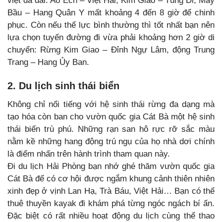
việt dã dài: Ao Ếch – Việt Hải, Kim Giao – Tùng Di, Mây
Bầu – Hang Quân Y mất khoảng 4 đến 8 giờ để chinh
phục. Còn nếu thể lực bình thường thì tốt nhất bạn nên
lựa chọn tuyến đường đi vừa phải khoảng hơn 2 giờ di
chuyển: Rừng Kim Giao – Đỉnh Ngự Lâm, động Trung
Trang – Hang Ủy Ban.
2. Du lịch sinh thái biển
Không chỉ nổi tiếng với hệ sinh thái rừng đa dạng mà
tạo hóa còn ban cho vườn quốc gia Cát Bà một hệ sinh
thái biển trù phú. Những rạn san hô rực rỡ sắc màu
nằm kề những hang động trú ngụ của họ nhà dơi chính
là điểm nhấn trên hành trình tham quan này.
Đi du lịch Hải Phòng bạn nhớ ghé thăm vườn quốc gia
Cát Bà để có cơ hội được ngắm khung cảnh thiên nhiên
xinh đẹp ở vịnh Lan Hạ, Trà Báu, Việt Hải… Bạn có thể
thuê thuyền kayak đi khám phá từng ngóc ngách bí ẩn.
Đặc biệt có rất nhiều hoạt động du lịch cùng thể thao