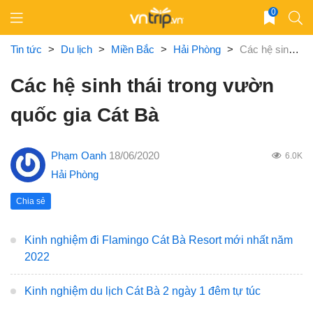
Skip
0
to
content
Tin tức
>
Du lịch
>
Miền Bắc
>
Hải Phòng
>
Các hệ sinh thái trong vườn quốc gia Cát Bà
Các hệ sinh thái trong vườn
quốc gia Cát Bà
Phạm Oanh
18/06/2020
6.0K
Hải Phòng
Chia sẻ
Kinh nghiệm đi Flamingo Cát Bà Resort mới nhất năm
2022
Kinh nghiệm du lịch Cát Bà 2 ngày 1 đêm tự túc