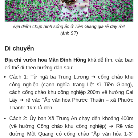
Địa điểm chụp hình sống ảo ở Tiền Giang giá rẻ đây rồi!
(ảnh ST)
Di chuyển
Địa chỉ vườn hoa Mãn Đình Hồng
khá dễ tìm, các bạn
có thể đi theo hướng dẫn sau:
Cách 1: Từ ngã ba Trung Lương ➜ cổng chào khu
công nghiệp (cạnh nghĩa trang liệt sĩ Tiền Giang),
cách cổng chào khu công nghiệp 200m về hướng Cai
Lậy ➜ rẽ vào “Ấp văn hóa Phước Thuận – xã Phước
Thạnh” 1km là đến.
Cách 2: Ủy ban Xã Trung An chạy đến khoảng 400m
(về hướng Cổng chào khu công nghiệp) ➜ Rẽ vào
đường Một Quang có cổng chào “Ấp văn hóa 1-3”