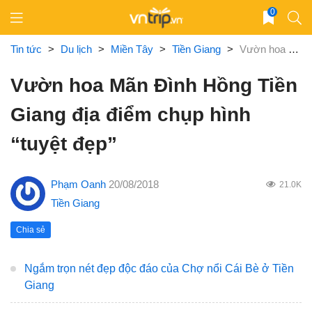
Skip
0
to
content
Tin tức
>
Du lịch
>
Miền Tây
>
Tiền Giang
>
Vườn hoa Mãn Đình Hồng Tiền Giang địa điểm chụp hình “tuyệt đẹp”
Vườn hoa Mãn Đình Hồng Tiền
Giang địa điểm chụp hình
“tuyệt đẹp”
Phạm Oanh
20/08/2018
21.0K
Tiền Giang
Chia sẻ
Ngắm trọn nét đẹp độc đáo của Chợ nổi Cái Bè ở Tiền
Giang