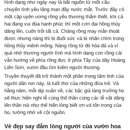
hình dạng như ngày nay là bắt nguồn từ một câu
chuyện tình yêu lãng mạn đầy nước mắt. Trước đây có
một cặp uyên ương rồng yêu thương thắm thiết, khi cả
hai đang vui đùa hạnh phúc thì một cơn đại hồng thủy
dâng lên, cuốn trôi tất cả. Chàng rồng may mắn thoát
được nhưng nàng thì bị đuối sức và bị nhấn chìm trong
hồng thủy mênh mông. Nàng rồng từ đó hóa đá và vì
quá nhớ thương người tình mà hình dạng con rồng cái
vẫn hướng về phía rồng đực ở phía Tây của dãy Hoàng
Liên Sơn, vươn đầu tìm kiếm người thương.
Truyền thuyết đã trở thành một phần trong tâm linh của
người dân nơi này, là tuổi thơ của những đứa trẻ. Và
hằng năm, mỗi dịp xuân về, các bậc già làng trưởng họ
sẽ thực hiện nghi lễ cúng thổ thần cùng các lễ vật dâng
lên thần núi như thể hiện lòng biết ơn và tôn trọng của
họ, tưởng nhớ về cội nguồn.
Vẻ đẹp say đắm lòng người của vườn hoa