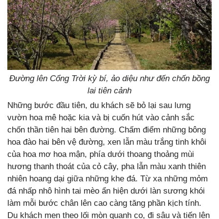
Đường lên Cổng Trời kỳ bí, ảo diệu như đến chốn bồng
lai tiên cảnh
Những bước đầu tiên, du khách sẽ bỏ lại sau lưng
vườn hoa mê hoặc kia và bị cuốn hút vào cảnh sắc
chốn thần tiên hai bên đường. Chấm điểm những bông
hoa đào hai bên vệ đường, xen lẫn màu trắng tinh khôi
của hoa mơ hoa mận, phía dưới thoang thoảng mùi
hương thanh thoát của cỏ cây, pha lẫn màu xanh thiên
nhiên hoang dại giữa những khe đá. Từ xa những mỏm
đá nhấp nhô hình tai mèo ẩn hiện dưới làn sương khói
làm mỗi bước chân lên cao càng tăng phần kịch tính.
Du khách men theo lối mòn quanh co, đi sâu và tiến lên