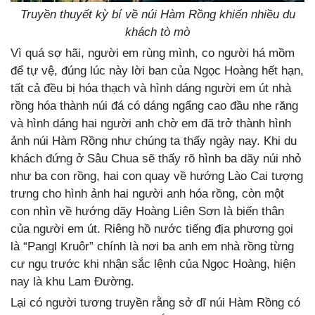
Truyền thuyết kỳ bí về núi Hàm Rồng khiến nhiều du
khách tò mò
Vì quá sợ hãi, người em rùng mình, co người há mồm
để tự vệ, đúng lúc này lời ban của Ngọc Hoàng hết hạn,
tất cả đều bị hóa thạch và hình dáng người em út nhà
rồng hóa thành núi đá có dáng ngẩng cao đầu nhe răng
và hình dáng hai người anh chờ em đã trở thành hình
ảnh núi Hàm Rồng như chúng ta thấy ngày nay. Khi du
khách đứng ở Sâu Chua sẽ thấy rõ hình ba dãy núi nhỏ
như ba con rồng, hai con quay về hướng Lào Cai tượng
trưng cho hình ảnh hai người anh hóa rồng, còn một
con nhìn về hướng dãy Hoàng Liên Sơn là biến thân
của người em út. Riêng hồ nước tiếng địa phương gọi
là “Pangl Kruôr” chính là nơi ba anh em nhà rồng từng
cư ngụ trước khi nhận sắc lệnh của Ngọc Hoàng, hiện
nay là khu Lam Đường.
Lại có người tương truyền rằng sở dĩ núi Hàm Rồng có