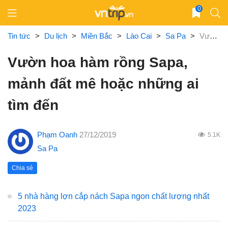
Skip
0
to
content
Tin tức
>
Du lịch
>
Miền Bắc
>
Lào Cai
>
Sa Pa
>
Vườn hoa hàm rồng Sapa, mảnh đất mê hoặc những ai tìm đến
Vườn hoa hàm rồng Sapa,
mảnh đất mê hoặc những ai
tìm đến
Phạm Oanh
27/12/2019
5.1K
Sa Pa
Chia sẻ
5 nhà hàng lợn cắp nách Sapa ngon chất lượng nhất
2023