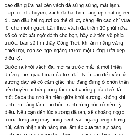
cao dần giữa hai bên vách đá sừng sững, mát lạnh.
Tiếp tục di chuyển, vách đá hai bên càng ép chặt người
đi, ban đầu hai người có thể đi lọt, càng lên cao chỉ vừa
lối cho một người. Lần theo vách đá thêm 10 phút nữa,
sẽ có một bất ngờ dành cho bạn, hãy cứ tiến về phía
trước, bạn sẽ tìm thấy Cổng Trời, khi ánh nắng vàng
chiếu rọi, bạn sẽ ngỡ ngàng trước một Cổng Trời đẹp
diệu kỳ.
Bước ra khỏi vách đá, mở ra trước mắt là một thiên
dường, nơi giao thoa của trời đất. Nếu bạn đến vào lúc
sương dày sẽ có cảm giác như đang đứng ở chốn thần
tiên huyền bí bởi phóng tầm mắt xuống phía dưới là
một Sapa thu nhỏ ẩn hiện giữa khói sương, không khí
lạnh lẽo càng làm cho bức tranh rừng núi trở nên kỳ
diệu. Nếu bạn đến lúc sương đã tan, sẽ choáng ngợp
trước từng áng mây bồng bềnh vắt ngang lưng chừng
núi, cảm nhận ánh nắng mai ấm áp xua tan sự băng
lãnh nơi này và quên hết thực tại, chỉ còn chim, mây,