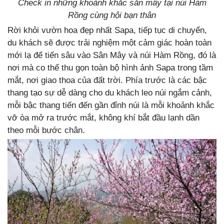
Check in những khoảnh khắc săn mây tại núi Hàm
Rồng cùng hội bạn thân
Rời khỏi vườn hoa đẹp nhất Sapa, tiếp tục di chuyển,
du khách sẽ được trải nghiệm một cảm giác hoàn toàn
mới lạ để tiến sâu vào Sân Mây và núi Hàm Rồng, đó là
nơi mà co thể thu gọn toàn bộ hình ảnh Sapa trong tầm
mắt, nơi giao thoa của đất trời. Phía trước là các bậc
thang tạo sự dễ dàng cho du khách leo núi ngắm cảnh,
mỗi bậc thang tiến đến gần đỉnh núi là mỗi khoảnh khắc
vỡ òa mở ra trước mắt, không khí bắt đầu lạnh dần
theo mỗi bước chân.