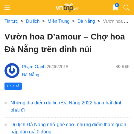
Skip
0
to
content
Tin tức
>
Du lịch
>
Miền Trung
>
Đà Nẵng
>
Vườn hoa D’amour – Chợ hoa Đà Nẵng trên đỉnh núi
Vườn hoa D’amour – Chợ hoa
Đà Nẵng trên đỉnh núi
Phạm Oanh
26/06/2018
6.6K
Đà Nẵng
Chia sẻ
Những địa điểm du lịch Đà Nẵng 2022 bạn nhất định
phải đi
Du lịch Đà Nẵng nhớ ghé chơi những điểm tham quan
hấp dẫn giá 0 đồng