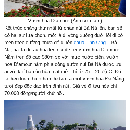
Vườn hoa D’amour (Ảnh sưu tầm)
Kết thúc chặng thứ nhất từ chân núi Bà Nà lên, bạn sẽ
có hai sự lựa chọn, một là đi vòng xuống dưới lối đi bộ
men theo đường nhựa để đi lên
chùa Linh Ứng
– Bà
Nà, hai là đi tàu hỏa lên núi để tới vườn hoa D’amour.
Nằm trên độ cao 980m so với mực nước biển, vườn
hoa D’amour nằm phía đông sườn núi Bà Nà được ưu
ái với khí hậu ôn hòa mát mẻ, chỉ từ 25 – 26 độ C. Đó
là điều kiện thích hợp để tạo ra một vườn hoa Đà Nẵng
tươi đẹp độc đáo trên đỉnh núi. Giá vé đi tàu hỏa chỉ
70.000 đồng/người khứ hồi.