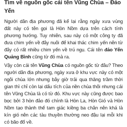
Tìm về nguồn gốc cái tên Vũng Chùa – Đảo
Yến
Người dân địa phương đã kể lại rằng ngày xưa vùng
đất này có tên gọi là Hòn Nồm dựa trên cách tính
phương hướng. Tuy nhiên, sau này có một công ty đã
đưa chim yến về đây nuôi để khai thác chim yến nên từ
đây có rất nhiều chim yến về trú ngụ. Cái tên
đảo Yến
Quảng Bình
cũng từ đó mà ra.
Vậy còn cái tên
Vũng Chùa
có nguồn gốc từ đâu? Theo
người dân địa phương, ngày xưa ở khu vực này có một
ngôi chùa lớn nhưng bây giờ trải qua thăng trầm thời
gian thì chỉ còn lại dấu tích của nền chùa thôi nhưng cái
tên Vũng Chùa là có từ đó. Khu vực này cũng được bao
bọc bởi 3 hòn đảo đó chính là Hòn La, Hòn Gió và Hòn
Nồm tạo thành thế tam giác kiềng ba chân nên khá là
kín gió nên các tàu thuyền thường neo đậu lại mỗi khi
có bão đổ về.