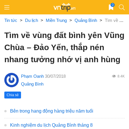
Skip
0
to
content
Tin tức
>
Du lịch
>
Miền Trung
>
Quảng Bình
>
Tìm về vùng đất bình yên Vũng Chùa – Đảo Yến, thắp nén nhang tưởng nhớ vị anh hùng
Tìm về vùng đất bình yên Vũng
Chùa – Đảo Yến, thắp nén
nhang tưởng nhớ vị anh hùng
Phạm Oanh
30/07/2018
8.4K
Quảng Bình
Chia sẻ
Bên trong hang động hàng triệu năm tuổi
Kinh nghiệm du lịch Quảng Bình tháng 8