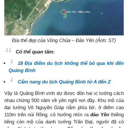
Địa thế đẹp của Vũng Chùa – Đảo Yến (Ảnh: ST)
Có thể quan tâm:
18 Địa điểm du lịch không thể bỏ qua khi đến
Quảng Bình
Cẩm nang du lịch Quảng Bình từ A đến Z
Vậy là Quảng Bình vinh dự được đón hai vị tướng cách
nhau chừng 500 năm về yên nghỉ nơi đây. Khu mộ của
đại tướng Võ Nguyên Giáp nằm phía bờ, ở điểm cao
110m trên núi Rồng, có hướng nhìn ra
đảo Yến
thiêng
liêng còn mộ của danh tướng Trần Đạt, người đã có