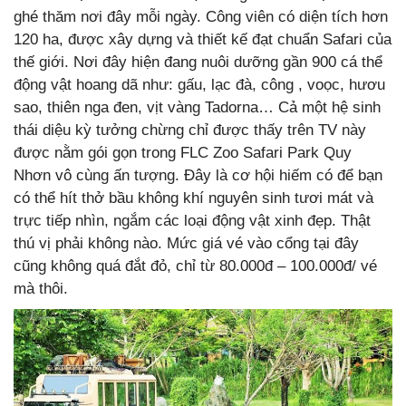
ghé thăm nơi đây mỗi ngày. Công viên có diện tích hơn
120 ha, được xây dựng và thiết kế đạt chuẩn Safari của
thế giới. Nơi đây hiện đang nuôi dưỡng gần 900 cá thể
động vật hoang dã như: gấu, lạc đà, công , voọc, hươu
sao, thiên nga đen, vịt vàng Tadorna… Cả một hệ sinh
thái diệu kỳ tưởng chừng chỉ được thấy trên TV này
được nằm gói gọn trong FLC Zoo Safari Park Quy
Nhơn vô cùng ấn tượng. Đây là cơ hội hiếm có để bạn
có thể hít thở bầu không khí nguyên sinh tươi mát và
trực tiếp nhìn, ngắm các loại động vật xinh đẹp. Thật
thú vị phải không nào. Mức giá vé vào cổng tại đây
cũng không quá đắt đỏ, chỉ từ 80.000đ – 100.000đ/ vé
mà thôi.