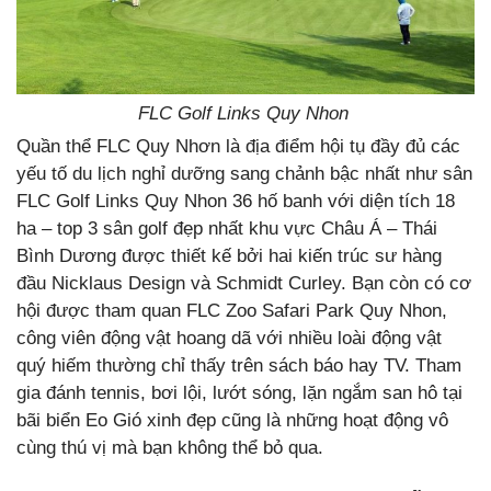
FLC Golf Links Quy Nhon
Quần thể FLC Quy Nhơn là địa điểm hội tụ đầy đủ các
yếu tố du lịch nghỉ dưỡng sang chảnh bậc nhất như sân
FLC Golf Links Quy Nhon 36 hố banh với diện tích 18
ha – top 3 sân golf đẹp nhất khu vực Châu Á – Thái
Bình Dương được thiết kế bởi hai kiến trúc sư hàng
đầu Nicklaus Design và Schmidt Curley. Bạn còn có cơ
hội được tham quan FLC Zoo Safari Park Quy Nhon,
công viên động vật hoang dã với nhiều loài động vật
quý hiếm thường chỉ thấy trên sách báo hay TV. Tham
gia đánh tennis, bơi lội, lướt sóng, lặn ngắm san hô tại
bãi biển Eo Gió xinh đẹp cũng là những hoạt động vô
cùng thú vị mà bạn không thể bỏ qua.