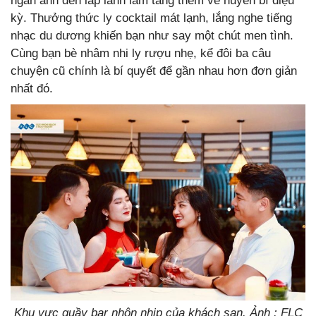
ngàn ánh đèn lấp lánh làm tăng thêm vẻ huyền bí diệu
kỳ. Thưởng thức ly cocktail mát lạnh, lắng nghe tiếng
nhạc du dương khiến bạn như say một chút men tình.
Cùng bạn bè nhâm nhi ly rượu nhẹ, kể đôi ba câu
chuyện cũ chính là bí quyết để gần nhau hơn đơn giản
nhất đó.
Khu vực quầy bar nhộn nhịp của khách sạn. Ảnh : FLC