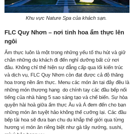
Khu vực Nature Spa của khách sạn.
FLC Quy Nhơn – nơi tinh hoa ẩm thực lên
ngôi
Ẩm thực luôn là một trong những yếu tố thu hút và giữ
chân những du khách đi đến nghỉ dưỡng bất cứ nơi
đâu. Không chỉ thể hiện sự đẳng cấp qua lối kiến trúc
và dịch vụ, FLC Quy Nhơn còn đạt được cả độ thăng
hoa trong nền ẩm thực. Menu các món ăn tại đây đều là
những món thượng hạng do chính tay các đầu bếp nổi
tiếng của nhà hàng 5 sao sáng tạo và chế biến. Sự hòa
quyện hài hoà giữa ẩm thực Âu và Á đem đến cho bạn
những món ăn tuyệt hảo không thể cưỡng lại. Các đầu
bếp tài hoa sẽ đưa bạn chu du khắp thế giới qua từng
hương vị món ăn riêng biệt như gà tây nướng, sushi,