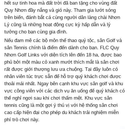
hết sự tinh hoa mà đất trời đã ban tặng cho vùng đất
Quy Nhơn đầy nắng và gió này. Tham gia lướt sóng
trên biển, đánh bắt cá cùng người dân làng chài Nhơn
Lý cũng là những hoạt động cực kỳ hấp dẫn và lý
tưởng cho bạn cùng gia đình.
Nếu đam mê các bộ môn thể thao quý tộc, sân Golf và
sân Tennis chính là điểm đến dành cho bạn. FLC Quy
Nhơn Golf Links với diện tích lên đến 18 ha, được bao
phủ bởi một màu cỏ xanh mướt thích mắt là sân chơi
rất được giới thượng lưu ưa chuộng. Tại đây luôn có
nhân viên túc trực sẵn để hỗ trợ quý khách chơi được
thoải mái nhất. Ngay bên cạnh khu vực sân golf và khu
vực công viên với các dịch vụ ăn uống để quý khách có
thể nghỉ ngơi sau khi chơi thấm mệt. Khu vực sân
tennis cũng là một gợi ý thú vị với hệ thống sân chơi
cao cấp hiện đại cho phép du khách trải nghiệm miễn
phí trò chơi này.