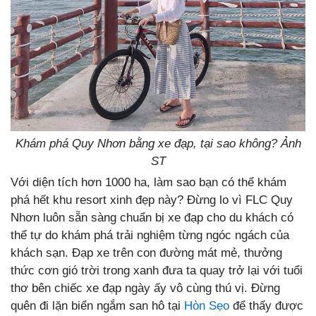
Khám phá Quy Nhơn bằng xe đạp, tại sao không? Ảnh
ST
Với diện tích hơn 1000 ha, làm sao bạn có thể khám
phá hết khu resort xinh đẹp này? Đừng lo vì FLC Quy
Nhơn luôn sẵn sàng chuẩn bị xe đạp cho du khách có
thể tự do khám phá trải nghiệm từng ngóc ngách của
khách sạn. Đạp xe trên con đường mát mẻ, thưởng
thức cơn gió trời trong xanh đưa ta quay trở lại với tuổi
thơ bên chiếc xe đạp ngày ấy vô cùng thú vị. Đừng
quên đi lặn biển ngắm san hô tại
Hòn Sẹo
để thấy được