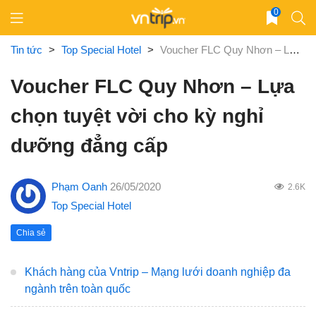
Skip
0
to
content
Tin tức
>
Top Special Hotel
>
Voucher FLC Quy Nhơn – Lựa chọn tuyệt vời cho kỳ nghỉ dưỡng đẳng cấp
Voucher FLC Quy Nhơn – Lựa
chọn tuyệt vời cho kỳ nghỉ
dưỡng đẳng cấp
Phạm Oanh
26/05/2020
2.6K
Top Special Hotel
Chia sẻ
Khách hàng của Vntrip – Mạng lưới doanh nghiệp đa
ngành trên toàn quốc