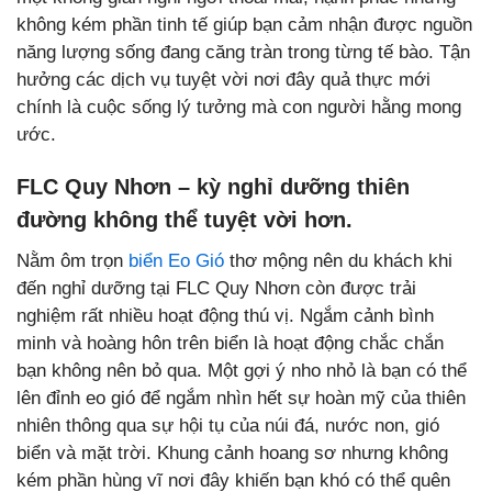
không kém phần tinh tế giúp bạn cảm nhận được nguồn
năng lượng sống đang căng tràn trong từng tế bào. Tận
hưởng các dịch vụ tuyệt vời nơi đây quả thực mới
chính là cuộc sống lý tưởng mà con người hằng mong
ước.
FLC Quy Nhơn – kỳ nghỉ dưỡng thiên
đường không thể tuyệt vời hơn.
Nằm ôm trọn
biển Eo Gió
thơ mộng nên du khách khi
đến nghỉ dưỡng tại FLC Quy Nhơn còn được trải
nghiệm rất nhiều hoạt động thú vị. Ngắm cảnh bình
minh và hoàng hôn trên biển là hoạt động chắc chắn
bạn không nên bỏ qua. Một gợi ý nho nhỏ là bạn có thể
lên đỉnh eo gió để ngắm nhìn hết sự hoàn mỹ của thiên
nhiên thông qua sự hội tụ của núi đá, nước non, gió
biển và mặt trời. Khung cảnh hoang sơ nhưng không
kém phần hùng vĩ nơi đây khiến bạn khó có thể quên