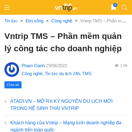
Skip
0
to
content
Tin tức
>
Đời sống
>
Công nghệ
>
Vntrip TMS – Phần mềm quản lý công tác cho doanh nghiệp
Vntrip TMS – Phần mềm quản
lý công tác cho doanh nghiệp
Phạm Oanh
29/06/2022
2.0K
Công nghệ
,
Tin tức du lịch 24h
,
TMS
Chia sẻ
ATADI.VN – MỞ RA KỶ NGUYÊN DU LỊCH MỚI
TRONG HỆ SINH THÁI VNTRIP
Khách hàng của Vntrip – Mạng lưới doanh nghiệp đa
ngành trên toàn quốc