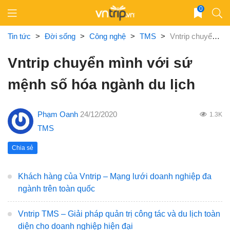
Skip
0
to
content
Tin tức
>
Đời sống
>
Công nghệ
>
TMS
>
Vntrip chuyển mình với sứ mệnh số hóa ngành du lịch
Vntrip chuyển mình với sứ
mệnh số hóa ngành du lịch
Phạm Oanh
24/12/2020
1.3K
TMS
Chia sẻ
Khách hàng của Vntrip – Mạng lưới doanh nghiệp đa
ngành trên toàn quốc
Vntrip TMS – Giải pháp quản trị công tác và du lịch toàn
diện cho doanh nghiệp hiện đại