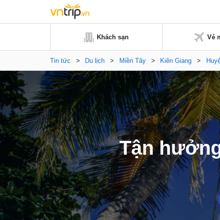
Khách sạn
Vé 
Tin tức
>
Du lịch
>
Miền Tây
>
Kiên Giang
>
Huy
Tận hưởng 