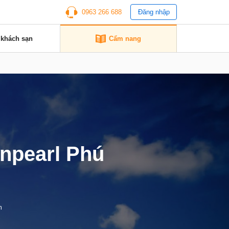
0963 266 688
Đăng nhập
 khách sạn
Cẩm nang
inpearl Phú
m