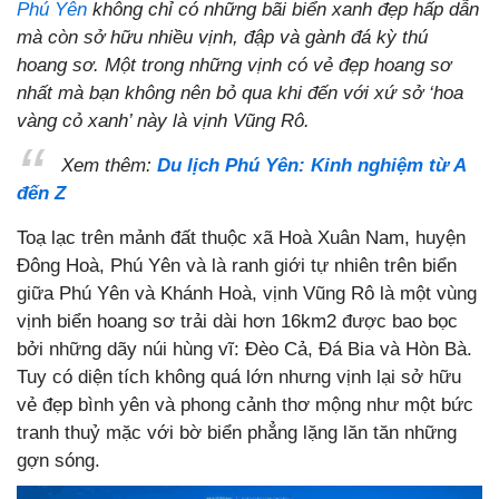
Phú Yên
không chỉ có những bãi biển xanh đẹp hấp dẫn
mà còn sở hữu nhiều vịnh, đập và gành đá kỳ thú
hoang sơ. Một trong những vịnh có vẻ đẹp hoang sơ
nhất mà bạn không nên bỏ qua khi đến với xứ sở ‘hoa
vàng cỏ xanh’ này là vịnh Vũng Rô.
Xem thêm:
Du lịch Phú Yên: Kinh nghiệm từ A
đến Z
Toạ lạc trên mảnh đất thuộc xã Hoà Xuân Nam, huyện
Đông Hoà, Phú Yên và là ranh giới tự nhiên trên biển
giữa Phú Yên và Khánh Hoà, vịnh Vũng Rô là một vùng
vịnh biển hoang sơ trải dài hơn 16km2 được bao bọc
bởi những dãy núi hùng vĩ: Đèo Cả, Đá Bia và Hòn Bà.
Tuy có diện tích không quá lớn nhưng vịnh lại sở hữu
vẻ đẹp bình yên và phong cảnh thơ mộng như một bức
tranh thuỷ mặc với bờ biển phẳng lặng lăn tăn những
gợn sóng.