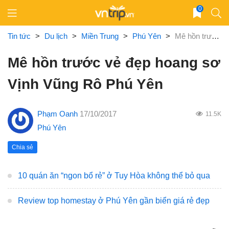
Skip
0
to
content
Tin tức
>
Du lịch
>
Miền Trung
>
Phú Yên
>
Mê hồn trước vẻ đẹp hoang sơ Vịnh Vũng Rô Phú Yên
Mê hồn trước vẻ đẹp hoang sơ
Vịnh Vũng Rô Phú Yên
Phạm Oanh
17/10/2017
11.5K
Phú Yên
Chia sẻ
10 quán ăn “ngon bổ rẻ” ở Tuy Hòa không thể bỏ qua
Review top homestay ở Phú Yên gần biển giá rẻ đẹp