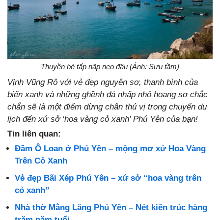
Thuyền bè tấp nập neo đậu (Ảnh: Sưu tầm)
Vịnh Vũng Rô với vẻ đẹp nguyên sơ, thanh bình của
biển xanh và những ghềnh đá nhấp nhô hoang sơ chắc
chắn sẽ là một điểm dừng chân thú vị trong chuyến du
lịch đến xứ sở ‘hoa vàng cỏ xanh’ Phú Yên của bạn!
Tin liên quan:
Đầm Ô Loan ở Phú Yên – mộng mơ xứ Hoa Vàng
Trên Cỏ Xanh
Vẻ đẹp Bãi Xép Phú Yên – xứ sở “hoa vàng trên
cỏ xanh”
Nhà thờ Mằng Lăng Phú Yên – Nét kiến trúc hàng
trăm năm tuổi