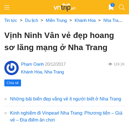
Skip
0
to
content
Tin tức
>
Du lịch
>
Miền Trung
>
Khánh Hòa
>
Nha Trang
Vịnh Ninh Vân vẻ đẹp hoang
sơ lãng mạng ở Nha Trang
Phạm Oanh
20/12/2017
119.1K
Khánh Hòa
,
Nha Trang
Chia sẻ
Những bãi biển đẹp vắng vẻ ít người biết ở Nha Trang
Kinh nghiệm đi Vinpearl Nha Trang: Phương tiện – Giá
vé – Địa điểm ăn chơi