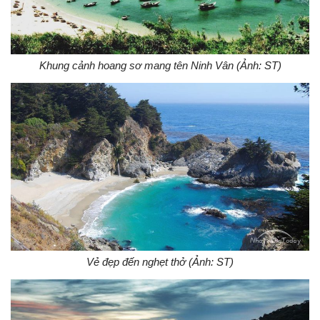
Khung cảnh hoang sơ mang tên Ninh Vân (Ảnh: ST)
Vẻ đẹp đến nghẹt thở (Ảnh: ST)