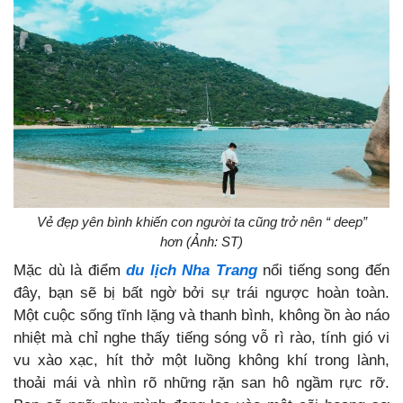
Vẻ đẹp yên bình khiến con người ta cũng trở nên “ deep”
hơn (Ảnh: ST)
Mặc dù là
điểm
du lịch Nha Trang
nổi tiếng song đến
đây, bạn sẽ bị bất ngờ bởi sự trái ngược hoàn toàn.
Một cuộc sống tĩnh lặng và thanh bình, không ồn ào náo
nhiệt mà chỉ nghe thấy tiếng sóng vỗ rì rào, tính gió vi
vu xào xạc, hít thở một luồng không khí trong lành,
thoải mái và nhìn rõ những rặn san hô ngầm rực rỡ.