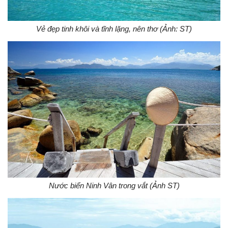
Vẻ đẹp tinh khôi và tĩnh lặng, nên thơ (Ảnh: ST)
Nước biển Ninh Vân trong vắt (Ảnh ST)