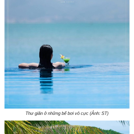
Thư giãn ở những bể bơi vô cực (Ảnh: ST)