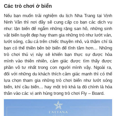
Các trò chơi ở biển
Nếu bạn muốn trải nghiệm du lịch Nha Trang tại Vịnh
Ninh Vân thì nơi đây sẽ cung cấp co bạn các dịch vụ
như: lặn biển để ngắm những rặng san hô, những sinh
vật biển tuyệt đẹp hay tham gia những trò như lướt ván,
lướt sóng, câu cá trên chiếc thuyền nhỏ, và thậm chí là
bạn có thể thiền bên bờ biển để tĩnh tâm hơn… Những
trò chơi thú vị này sẽ khiến bạn thực sự được hòa
mình vào thiên nhiên, cảm giác được tìm thấy được
phần vô tư nhất trong con người mình vậy. Ngoài ra,
đối với những du khách thích cảm giác mạnh thì có thể
lựa chọn tham gia những trò chơi biển như lướt sóng
biển, khí cầu biển… hay một trò khá lạ đó chính là hóa
thân vào các vị anh hùng trong trò chơi Fly – Board.