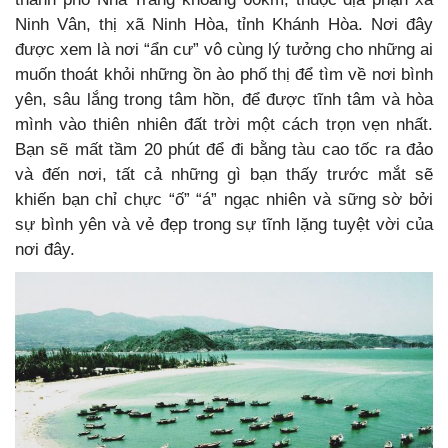
Ninh Vân, thị xã Ninh Hòa, tỉnh Khánh Hòa. Nơi đây
được xem là nơi “ẩn cư” vô cùng lý tưởng cho những ai
muốn thoát khỏi những ồn ào phố thị để tìm về nơi bình
yên, sâu lắng trong tâm hồn, để được tĩnh tâm và hòa
mình vào thiên nhiên đất trời một cách trọn vẹn nhất.
Bạn sẽ mất tầm 20 phút để đi bằng tàu cao tốc ra đảo
và đến nơi, tất cả những gì bạn thấy trước mắt sẽ
khiến bạn chỉ chực “ố” “á” ngạc nhiên và sững sờ bởi
sự bình yên và vẻ đẹp trong sự tĩnh lặng tuyệt vời của
nơi đây.