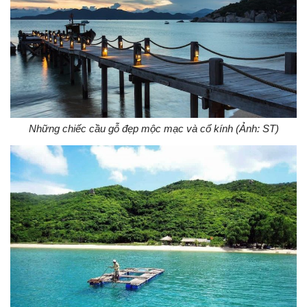
Những chiếc cầu gỗ đẹp mộc mạc và cổ kính (Ảnh: ST)