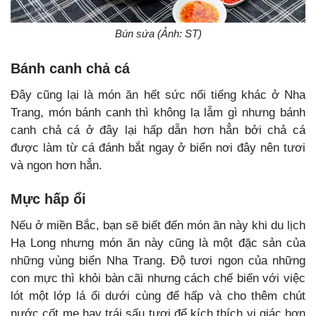
Bún sứa (Ảnh: ST)
Bánh canh chả cá
Đây cũng lại là món ăn hết sức nổi tiếng khác ở Nha
Trang, món bánh canh thì không lạ lẫm gì nhưng bánh
canh chả cá ở đây lại hấp dẫn hơn hẳn bởi chả cá
được làm từ cá đánh bắt ngay ở biển nơi đây nên tươi
và ngon hơn hẳn.
Mực hấp ổi
Nếu ở miền Bắc, bạn sẽ biết đến món ăn này khi du lịch
Hạ Long nhưng món ăn này cũng là một đặc sản của
những vùng biển Nha Trang. Độ tươi ngon của những
con mực thì khỏi bàn cãi nhưng cách chế biến với việc
lót một lớp lá ổi dưới cùng để hấp và cho thêm chút
nước cốt me hay trái sấu tươi để kích thích vị giác hơn