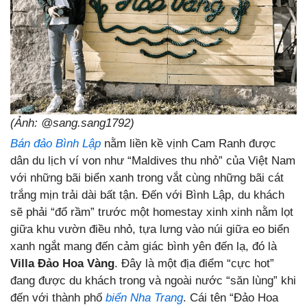
(Ảnh: @sang.sang1792)
Bán đảo Bình Lập
nằm liền kề vịnh Cam Ranh được
dân du lịch ví von như “Maldives thu nhỏ” của Việt Nam
với những bãi biển xanh trong vắt cùng những bãi cát
trắng mịn trải dài bất tận. Đến với Bình Lập, du khách
sẽ phải “đổ rầm” trước một homestay xinh xinh nằm lọt
giữa khu vườn điều nhỏ, tựa lưng vào núi giữa eo biển
xanh ngắt mang đến cảm giác bình yên đến lạ, đó là
Villa Đảo Hoa Vàng
. Đây là một địa điểm “cực hot”
đang được du khách trong và ngoài nước “săn lùng” khi
đến với thành phố
biển Nha Trang
. Cái tên “Đảo Hoa