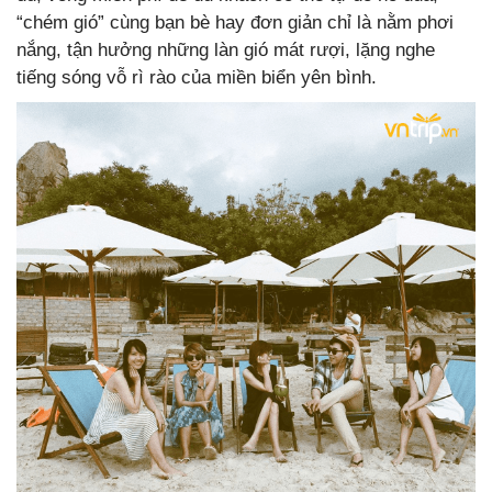
“chém gió” cùng bạn bè hay đơn giản chỉ là nằm phơi
nắng, tận hưởng những làn gió mát rượi, lặng nghe
tiếng sóng vỗ rì rào của miền biển yên bình.