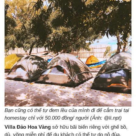
Bạn cũng có thể tự đem lều của mình đi để cắm trại tại
homestay chỉ với 50.000 đồng/ người (Ảnh: @li.npt)
Villa Đảo Hoa Vàng
sở hữu bãi biển riêng với ghế bồ,
dù, võng miễn phí để du khách có thể tự do nô đùa,