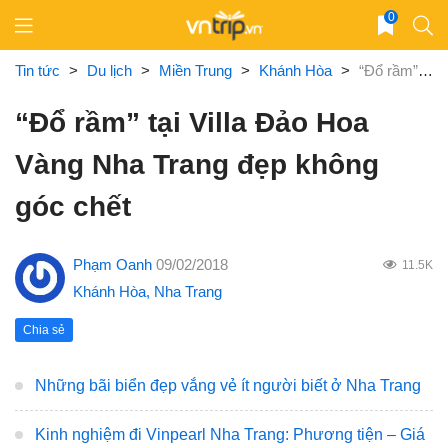
Skip
0
to
content
Tin tức
>
Du lịch
>
Miền Trung
>
Khánh Hòa
>
“Đổ rầm” tại Villa Đảo Hoa Vàng Nha Trang đẹp không góc chết
“Đổ rầm” tại Villa Đảo Hoa
Vàng Nha Trang đẹp không
góc chết
Phạm Oanh
09/02/2018
11.5K
Khánh Hòa
,
Nha Trang
Chia sẻ
Những bãi biển đẹp vắng vẻ ít người biết ở Nha Trang
Kinh nghiệm đi Vinpearl Nha Trang: Phương tiện – Giá