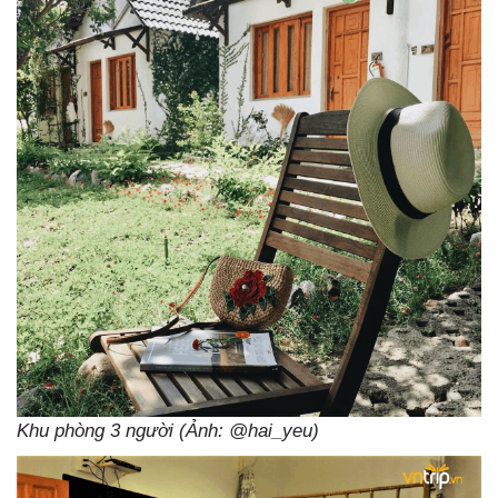
Khu phòng 3 người (Ảnh: @hai_yeu)