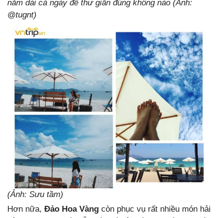
nằm dài cả ngày để thư giãn đúng không nào (Ảnh:
@tugnt)
(Ảnh: Sưu tầm)
Hơn nữa,
Đảo Hoa Vàng
còn phục vụ rất nhiều món hải