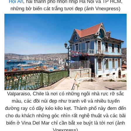
Hội An
, hai thành phố nhộn nhịp Hà Nội và TP HCM,
những bờ biển cát trắng tươi đẹp (ảnh Vnexpress)
Valparaiso, Chile là nơi có những ngôi nhà rực rỡ sắc
màu, các đồi núi đẹp như tranh vẽ và nhiều tuyến
đường ray có dây kéo kẽo kẹt. Thành phố này đem đến
cho du khách những góc nhìn rất nghệ thuật và các bãi
biển ở Vina Del Mar chỉ cần bắt xe buýt là tới nơi (ảnh
Vnexpress)