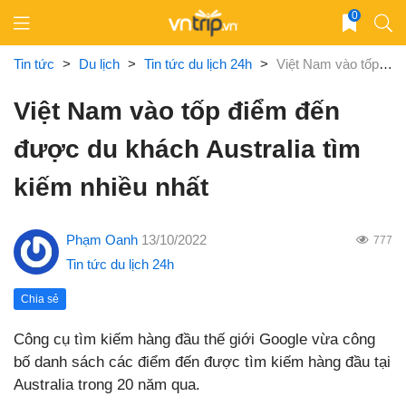
Skip
0
to
content
Tin tức
>
Du lịch
>
Tin tức du lịch 24h
>
Việt Nam vào tốp điểm đến được du khách Australia tìm kiếm nhiều nhất
Việt Nam vào tốp điểm đến
được du khách Australia tìm
kiếm nhiều nhất
Phạm Oanh
13/10/2022
777
Tin tức du lịch 24h
Chia sẻ
Công cụ tìm kiếm hàng đầu thế giới Google vừa công
bố danh sách các điểm đến được tìm kiếm hàng đầu tại
Australia trong 20 năm qua.