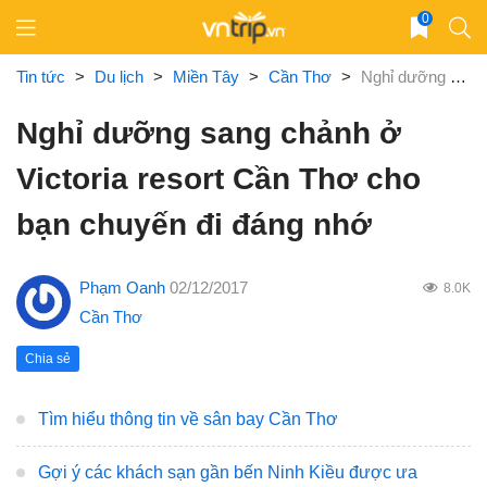
Skip
0
to
content
Tin tức
>
Du lịch
>
Miền Tây
>
Cần Thơ
>
Nghỉ dưỡng sang chảnh ở Victoria resort Cần Thơ cho bạn chuyến đi đáng nhớ
Nghỉ dưỡng sang chảnh ở
Victoria resort Cần Thơ cho
bạn chuyến đi đáng nhớ
Phạm Oanh
02/12/2017
8.0K
Cần Thơ
Chia sẻ
Tìm hiểu thông tin về sân bay Cần Thơ
Gợi ý các khách sạn gần bến Ninh Kiều được ưa