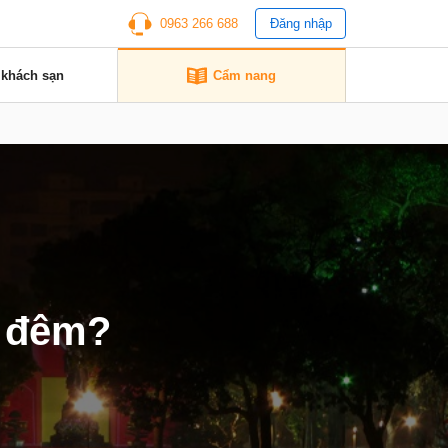
0963 266 688
Đăng nhập
 khách sạn
Cẩm nang
ề đêm?