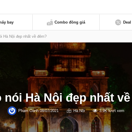
máy bay
Combo đồng giá
Deal
ói Hà Nội đẹp nhất về đêm?
o nói Hà Nội đẹp nhất v
Phạm Oanh
08/07/2021
Hà Nội
3.9K lượt xem