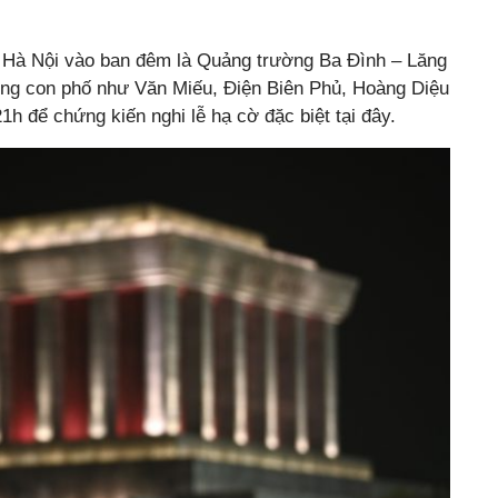
 Hà Nội vào ban đêm là Quảng trường Ba Đình – Lăng
ững con phố như Văn Miếu, Điện Biên Phủ, Hoàng Diệu
h để chứng kiến nghi lễ hạ cờ đặc biệt tại đây.