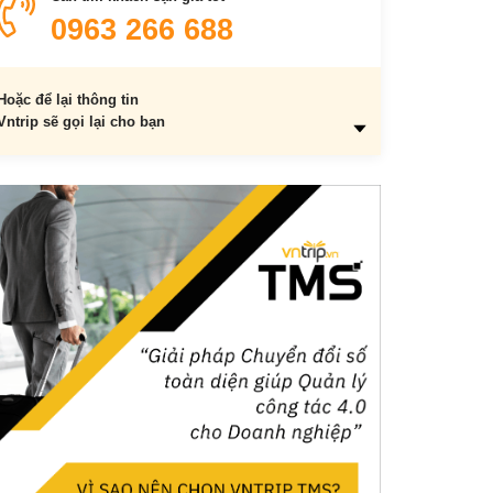
3.2. Mì gà tần Hàng Bồ
0963 266 688
3.3. Phở gà trộn Phủ Doãn
3.4. Bún cá ngõ Hồng Phúc
Hoặc để lại thông tin
3.5. Mì vằn thắn Bình Tây
Vntrip sẽ gọi lại cho bạn
3.6. Bánh cuốn Hà Trung
3.7. Xôi Yến Nguyễn Hữu Huân
3.8. Chân gà nướng mật ong Lý Văn Phức