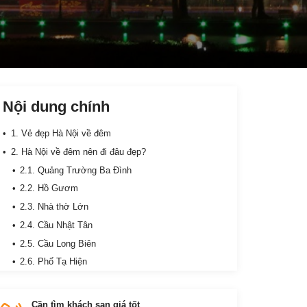
Nội dung chính
1. Vẻ đẹp Hà Nội về đêm
2. Hà Nội về đêm nên đi đâu đẹp?
2.1. Quảng Trường Ba Đình
2.2. Hồ Gươm
2.3. Nhà thờ Lớn
2.4. Cầu Nhật Tân
2.5. Cầu Long Biên
2.6. Phố Tạ Hiện
3. Hà Nội về đêm nên ăn gì?
3.1. Cháo sườn sụn chợ Đồng Xuân
Cần tìm khách sạn giá tốt