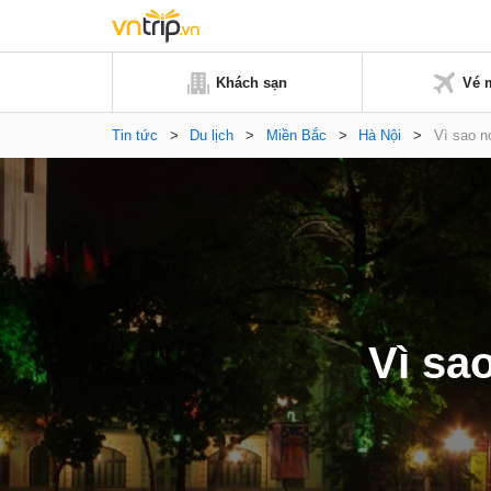
Khách sạn
Vé 
Tin tức
>
Du lịch
>
Miền Bắc
>
Hà Nội
>
Vì sao n
Vì sa