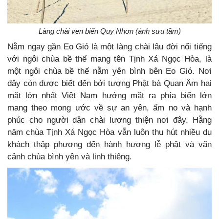
Làng chài ven biển Quy Nhơn (ảnh sưu tầm)
Nằm ngay gần Eo Gió là một làng chài lâu đời nổi tiếng
với ngôi chùa bề thế mang tên Tịnh Xá Ngọc Hòa, là
một ngôi chùa bề thế nằm yên bình bên Eo Gió
. Nơi
đây còn được biết đến bởi tượng Phật bà Quan Âm hai
mặt lớn nhất Việt Nam hướng mặt ra phía biển lớn
mang theo mong ước về sự an yên, ấm no và hạnh
phúc cho người dân chài lương thiện nơi đây. Hằng
năm chùa Tịnh Xá Ngọc Hòa vẫn luôn thu hút nhiều du
khách thập phương đến hành hương lễ phật và vãn
cảnh chùa bình yên và linh thiêng.