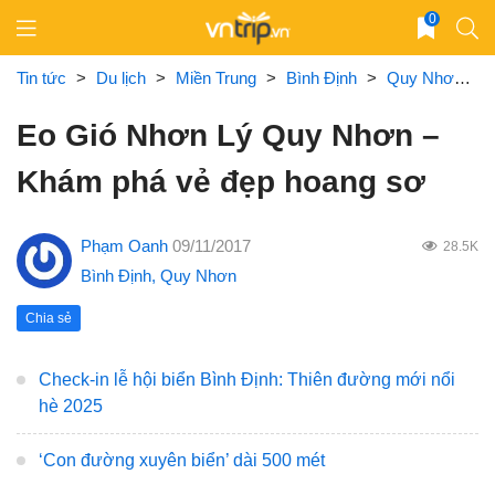
Skip
0
to
content
Tin tức
>
Du lịch
>
Miền Trung
>
Bình Định
>
Quy Nhơn
>
Eo Gió Nhơn Lý Quy Nhơn –
Khám phá vẻ đẹp hoang sơ
Phạm Oanh
09/11/2017
28.5K
Bình Định
,
Quy Nhơn
Chia sẻ
Check-in lễ hội biển Bình Định: Thiên đường mới nổi
hè 2025
‘Con đường xuyên biển’ dài 500 mét