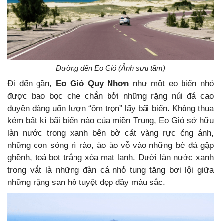
Đường đến Eo Gió (Ảnh sưu tầm)
Đi đến gần,
Eo Gió Quy Nhơn
như một eo biển nhỏ
được bao bọc che chắn bởi những rặng núi đá cao
duyên dáng uốn lượn “ôm trọn” lấy bãi biển. Không thua
kém bất kì bãi biển nào của miền Trung, Eo Gió sở hữu
làn nước trong xanh bên bờ cát vàng rực óng ánh,
những con sóng rì rào, ào ào vỗ vào những bờ đá gập
ghềnh, toả bọt trắng xóa mát lạnh. Dưới làn nước xanh
trong vắt là những đàn cá nhỏ tung tăng bơi lội giữa
những rặng san hô tuyệt đẹp đầy màu sắc.