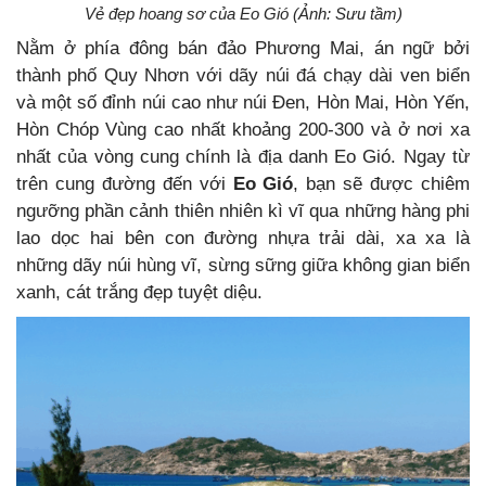
Vẻ đẹp hoang sơ của Eo Gió (Ảnh: Sưu tầm)
Nằm ở phía đông bán đảo Phương Mai, án ngữ bởi
thành phố Quy Nhơn với dãy núi đá chạy dài ven biển
và một số đỉnh núi cao như núi Đen, Hòn Mai, Hòn Yến,
Hòn Chóp Vùng cao nhất khoảng 200-300 và ở nơi xa
nhất của vòng cung chính là địa danh Eo Gió. Ngay từ
trên cung đường đến với
Eo Gió
, bạn sẽ được chiêm
ngưỡng phần cảnh thiên nhiên kì vĩ qua những hàng phi
lao dọc hai bên con đường nhựa trải dài, xa xa là
những dãy núi hùng vĩ, sừng sững giữa không gian biển
xanh, cát trắng đẹp tuyệt diệu.