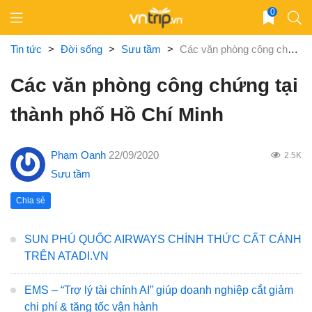
Skip
0
to
content
Tin tức
>
Đời sống
>
Sưu tầm
>
Các văn phòng công chứng tại thành phố Hồ Chí Minh
Các văn phòng công chứng tại
thành phố Hồ Chí Minh
Phạm Oanh
22/09/2020
2.5K
Sưu tầm
Chia sẻ
SUN PHÚ QUỐC AIRWAYS CHÍNH THỨC CẤT CÁNH
TRÊN ATADI.VN
EMS – “Trợ lý tài chính AI” giúp doanh nghiệp cắt giảm
chi phí & tăng tốc vận hành