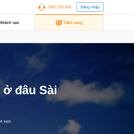
0963 266 688
Đăng nhập
 khách sạn
Cẩm nang
2 ở đâu Sài
ợt xem