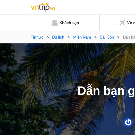
Khách sạn
Vé 
Tin tức
>
Du lịch
>
Miền Nam
>
Sài Gòn
>
Dẫn bạ
Dẫn bạn gá