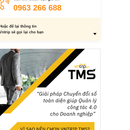
9. Rạp chiếu phim
0963 266 688
10. Khu ẩm thực Sài Gòn
Hoặc để lại thông tin
Vntrip sẽ gọi lại cho bạn