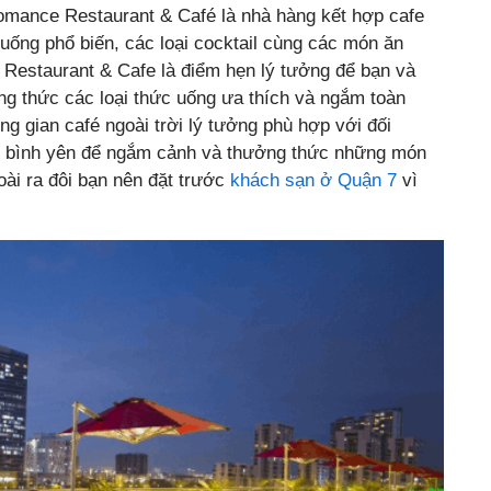
Romance Restaurant & Café là nhà hàng kết hợp cafe
uống phổ biến, các loại cocktail cùng các món ăn
estaurant & Cafe là điểm hẹn lý tưởng để bạn và
ng thức các loại thức uống ưa thích và ngắm toàn
g gian café ngoài trời lý tưởng phù hợp với đối
c bình yên để ngắm cảnh và thưởng thức những món
ài ra đôi bạn nên đặt trước
khách sạn ở Quận 7
vì