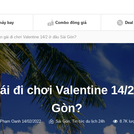
máy bay
Combo đồng giá
Deal
n gái đi chơi Valentine 14/2 ở đâu Sài Gòn?
i đi chơi Valentine 14/
Gòn?
Phạm Oanh
14/02/2022
Sài Gòn
,
Tin tức du lịch 24h
8.7K lư