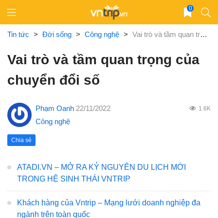
Skip
0
to
content
Tin tức
>
Đời sống
>
Công nghệ
>
Vai trò và tầm quan trọng của chuyển đổi số
Vai trò và tầm quan trọng của
chuyển đổi số
Phạm Oanh
22/11/2022
1.6K
Công nghệ
Chia sẻ
ATADI.VN – MỞ RA KỶ NGUYÊN DU LỊCH MỚI
TRONG HỆ SINH THÁI VNTRIP
Khách hàng của Vntrip – Mạng lưới doanh nghiệp đa
ngành trên toàn quốc