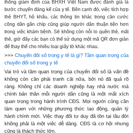
thống giám định của BHXH Việt Nam được đánh giá là
bước chuyển đáng kể của y tế. Bên cạnh đó, việc tích hợp
thẻ BHYT, hộ khẩu, các thông tin khác trong căn cước
công dân gắn chíp cũng giúp người dân thuận tiện hơn
trong việc khám bệnh. Sẽ không còn nỗi lo quên thẻ, mất
thẻ, giờ đây các bạn có thể sử dụng một mã QR đơn giản
để thay thế cho nhiều loại giấy tờ khác nhau.
>>>
Chuyển đổi số trong y tế là gì? Tầm quan trọng của
chuyển đổi số trong y tế
Vai trò và tầm quan trọng của chuyển đổi số là vấn đề
không còn cần phải tranh cãi nữa, bởi nó đã quá rõ
ràng. Không chỉ các doanh nghiệp hay nhà nước mà
chính bản thân mỗi người dân cũng là một mắt xích
quan trọng trong hành trình CĐS. Mọi người cũng cần
làm quen với những phương thức lao động, quản lý
hành chính mới. Việc thay đổi tư duy đã tồn tại lâu đời
không phải là một việc dễ dàng. CĐS là cơ hội nhưng
cũng là thách thức lớn.