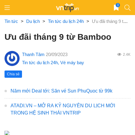
Skip
0
to
content
Tin tức
>
Du lịch
>
Tin tức du lịch 24h
>
Ưu đãi tháng 9 từ Bamboo
Ưu đãi tháng 9 từ Bamboo
Thanh Tâm
20/09/2023
2.4K
Tin tức du lịch 24h
,
Vé máy bay
Chia sẻ
Năm mới Deal tới: Săn vé Sun PhuQuoc từ 99k
ATADI.VN – MỞ RA KỶ NGUYÊN DU LỊCH MỚI
TRONG HỆ SINH THÁI VNTRIP