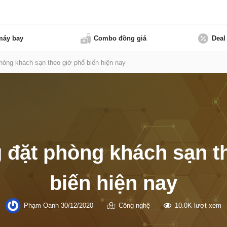
máy bay
Combo đồng giá
Deal
hòng khách sạn theo giờ phổ biến hiện nay
 đặt phòng khách sạn t
biến hiện nay
Phạm Oanh
30/12/2020
Công nghệ
10.0K lượt xem