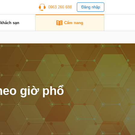
0963 266 688
Đăng nhập
 khách sạn
Cẩm nang
heo giờ phổ