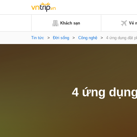
Khách sạn
Vé 
Tin tức
>
Đời sống
>
Công nghệ
>
4 ứng dụng đặt p
4 ứng dụng