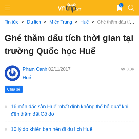
Skip
0
to
content
Tin tức
>
Du lịch
>
Miền Trung
>
Huế
>
Ghé thăm dấu tích thời gian tại trường Quốc học Huế
Ghé thăm dấu tích thời gian tại
trường Quốc học Huế
Phạm Oanh
02/11/2017
3.3K
Huế
Chia sẻ
16 món đặc sản Huế “nhất định không thể bỏ qua” khi
đến thăm đất Cố đô
10 lý do khiến bạn nên đi du lịch Huế