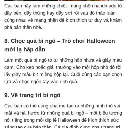
Các bạn hãy làm những chiếc mạng nhện handmade từ
dây bện, dây thừng hay dây sợi rồi sau đó thảo luận
cùng nhau về mạng nhện để kích thích tư duy và khám
phá bản thân nhé.
8. Chọc quả bí ngô – Trò chơi Halloween
mới lạ hấp dẫn
Làm một quả bí ngô to từ những hộp nhựa và giấy màu
cam. Cho kẹo hoặc giải thưởng vào mỗi hộp nhỏ đó rồi
lấy giấy màu bịt miệng hộp lại. Cuối cùng các bạn chọn
lựa và chọc ngón tay vào rinh quà.
9. Vẽ trang trí bí ngô
Các bạn có thể cùng cha mẹ tạo ra những hình thù vui
mắt và hài hước từ những quả bí ngô – một biểu tượng
nổi tiếng trong mỗi dịp lễ Halloween để kích thích sức
sáng tạo cua bản thân. Cả gia đình cùng nhau trang trí