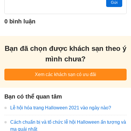
Gửi
0 bình luận
Bạn đã chọn được khách sạn theo ý
mình chưa?
Xem các khách sạn có ưu đãi
Bạn có thể quan tâm
Lễ hội hóa trang Halloween 2021 vào ngày nào?
Cách chuẩn bị và tổ chức lễ hội Halloween ấn tượng và
ma quái nhất