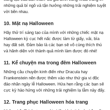
những quả bí ngô và tận hưởng những trải nghiệm tuyệt
vời bên nhau.
10. Mặt nạ Halloween
Hãy thử trí sáng tạo của mình với những chiếc mặt nạ
Halloween kỳ cục hết nấc được làm từ giấy, vải, bìa
hay đất sét. Đảm bảo là các bạn sẽ vô cùng thích thú
và hãnh diện với thành quả mình làm được đó nhé!
11. Kể chuyện ma trong đêm Halloween
Những câu chuyện kinh điển như Dracula hay
Frankenstein nên được thêm vào như thứ gia vị độc
đáo nhân ngày lễ Halloween. Hứa hẹn rằng các bạn sẽ
cực kỳ hào hứng với những trải nghiệm lạ lẫm này đấy.
12. Trang phục Halloween hóa trang