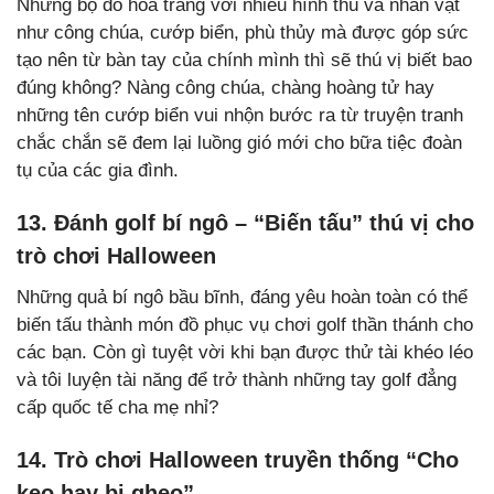
Những bộ đồ hóa trang với nhiều hình thù và nhân vật
như công chúa, cướp biển, phù thủy mà được góp sức
tạo nên từ bàn tay của chính mình thì sẽ thú vị biết bao
đúng không? Nàng công chúa, chàng hoàng tử hay
những tên cướp biển vui nhộn bước ra từ truyện tranh
chắc chắn sẽ đem lại luồng gió mới cho bữa tiệc đoàn
tụ của các gia đình.
13. Đánh golf bí ngô – “Biến tấu” thú vị cho
trò chơi Halloween
Những quả bí ngô bầu bĩnh, đáng yêu hoàn toàn có thể
biến tấu thành món đồ phục vụ chơi golf thần thánh cho
các bạn. Còn gì tuyệt vời khi bạn được thử tài khéo léo
và tôi luyện tài năng để trở thành những tay golf đẳng
cấp quốc tế cha mẹ nhỉ?
14. Trò chơi Halloween truyền thống “Cho
kẹo hay bị ghẹo”