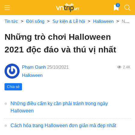
Skip
0
to
content
Tin tức
>
Đời sống
>
Sự kiện & Lễ hội
>
Halloween
>
Những trò chơi Halloween 2021 độc đáo và thú vị nhất
Những trò chơi Halloween
2021 độc đáo và thú vị nhất
Phạm Oanh
25/10/2021
2.4K
Halloween
Chia sẻ
Những điều cấm kỵ cần phải tránh trong ngày
Halloween
Cách hóa trang Halloween đơn giản mà đẹp nhất