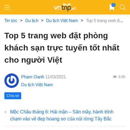
Skip
0
to
content
Tin tức
>
Du lịch
>
Du lịch Việt Nam
>
Top 5 trang web đặt phòng khách sạn trực tuyến tốt nhất cho người Việt
Top 5 trang web đặt phòng
khách sạn trực tuyến tốt nhất
cho người Việt
Phạm Oanh
11/03/2021
9.9K
Du lịch Việt Nam
Chia sẻ
Mộc Châu tháng 6: Hái mận – Săn mây, hành trình
chạm vào vẻ đẹp hoang sơ của núi rừng Tây Bắc