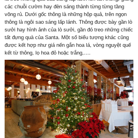
các chuỗi cườm hay đèn sáng thành từng từng tầng
võng rủ. Dưới gốc thông là những hộp quả, trên ngọn
thông là ngôi sao sáng lấp lánh. Thông được bày gần lò
sưởi hay hình ảnh của lò sưởi, gần đó treo những chiếc
tất đựng quà của Santa. Một số biểu tượng khác cũng
được kết hợp như giá nến gắn hoa lá, vòng nguyệt quế
kết từ thông, lọ hoa đỏ hoặc trắng,….