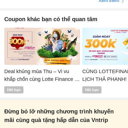
Xem thêm
Coupon khác bạn có thể quan tâm
Deal khủng mùa Thu – Vi vu
CÙNG LOTTEFINA
khắp chốn cùng Lotte Finance x
LỊCH THẢ PHANH!
Vntrip
Hết hạn
Hết hạn
Đừng bỏ lỡ những chương trình khuyến
mãi cùng quà tặng hấp dẫn của Vntrip