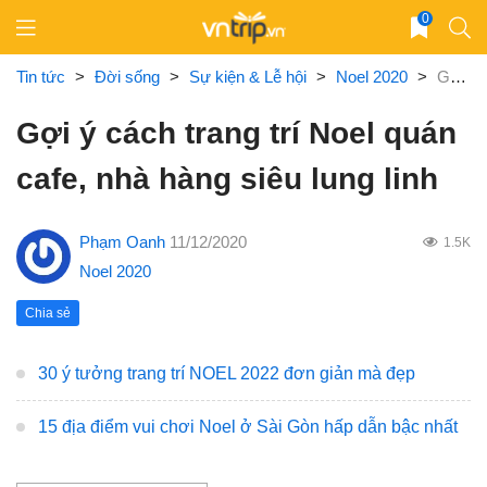
Skip
0
to
content
Tin tức
>
Đời sống
>
Sự kiện & Lễ hội
>
Noel 2020
>
Gợi ý cách trang trí Noel quán cafe, nhà hàng siêu lung linh
Gợi ý cách trang trí Noel quán
cafe, nhà hàng siêu lung linh
Phạm Oanh
11/12/2020
1.5K
Noel 2020
Chia sẻ
30 ý tưởng trang trí NOEL 2022 đơn giản mà đẹp
15 địa điểm vui chơi Noel ở Sài Gòn hấp dẫn bậc nhất