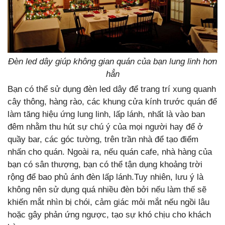
Đèn led dây giúp không gian quán của bạn lung linh hơn
hẳn
Bạn có thể sử dụng đèn led dây để trang trí xung quanh
cây thông, hàng rào, các khung cửa kính trước quán để
làm tăng hiệu ứng lung linh, lấp lánh, nhất là vào ban
đêm nhằm thu hút sự chú ý của mọi người hay để ở
quầy bar, các góc tường, trên trần nhà để tạo điểm
nhấn cho quán. Ngoài ra, nếu quán cafe, nhà hàng của
bạn có sân thượng, bạn có thể tận dụng khoảng trời
rộng để bao phủ ánh đèn lấp lánh.Tuy nhiên, lưu ý là
không nên sử dụng quá nhiều đèn bởi nếu làm thế sẽ
khiến mắt nhìn bị chói, cảm giác mỏi mắt nếu ngồi lâu
hoặc gây phản ứng ngược, tạo sự khó chịu cho khách