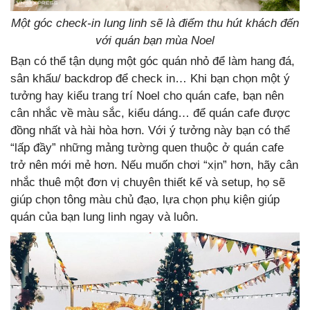
Một góc check-in lung linh sẽ là điểm thu hút khách đến
với quán bạn mùa Noel
Bạn có thể tận dụng một góc quán nhỏ để làm hang đá,
sân khấu/ backdrop để check in… Khi bạn chọn một ý
tưởng hay kiểu trang trí Noel cho quán cafe, bạn nên
cân nhắc về màu sắc, kiểu dáng… để quán cafe được
đồng nhất và hài hòa hơn. Với ý tưởng này bạn có thể
“lấp đầy” những mảng tường quen thuộc ở quán cafe
trở nên mới mẻ hơn. Nếu muốn chơi “xịn” hơn, hãy cân
nhắc thuê một đơn vị chuyên thiết kế và setup, họ sẽ
giúp chọn tông màu chủ đạo, lựa chọn phụ kiện giúp
quán của bạn lung linh ngay và luôn.