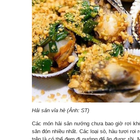
Hải sản vỉa hè (Ảnh: ST)
Các món hải sản nướng chưa bao giờ rơi k
săn đón nhiều nhất. Các loại sò, hàu tươi roi
trên là có thể đem đi nướng để ăn được rồi. 