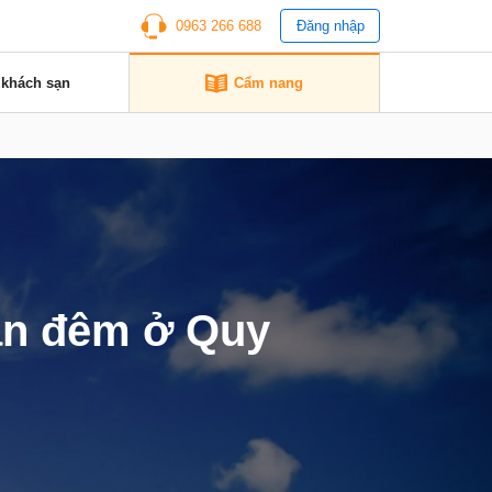
0963 266 688
Đăng nhập
 khách sạn
Cẩm nang
ăn đêm ở Quy