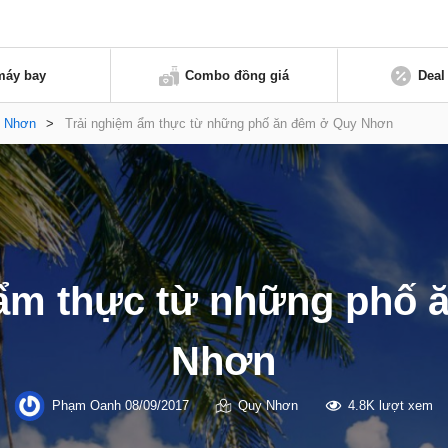
máy bay
Combo đồng giá
Deal
 Nhơn
>
Trải nghiệm ẩm thực từ những phố ăn đêm ở Quy Nhơn
 ẩm thực từ những phố 
Nhơn
Phạm Oanh
08/09/2017
Quy Nhơn
4.8K lượt xem