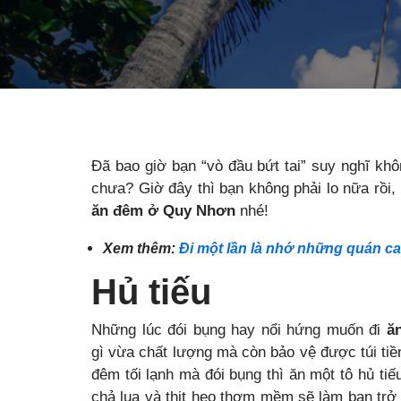
Đã bao giờ bạn “vò đầu bứt tai” suy nghĩ kh
chưa? Giờ đây thì bạn không phải lo nữa rồi
ăn đêm ở Quy Nhơn
nhé!
Xem thêm:
Đi một lần là nhớ những quán c
Hủ tiếu
Những lúc đói bụng hay nổi hứng muốn đi
ă
gì vừa chất lượng mà còn bảo vệ được túi tiề
đêm tối lạnh mà đói bụng thì ăn một tô hủ ti
chả lụa và thịt heo thơm mềm sẽ làm bạn trở