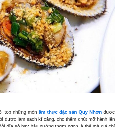
hỏi top những món
ẩm thực đặc sản Quy Nhơn
được
 rói được làm sạch kĩ càng, cho thêm chút mỡ hành lên
Mỗi dĩa sò hay hàu nướng thơm ngon là thế mà giá chỉ