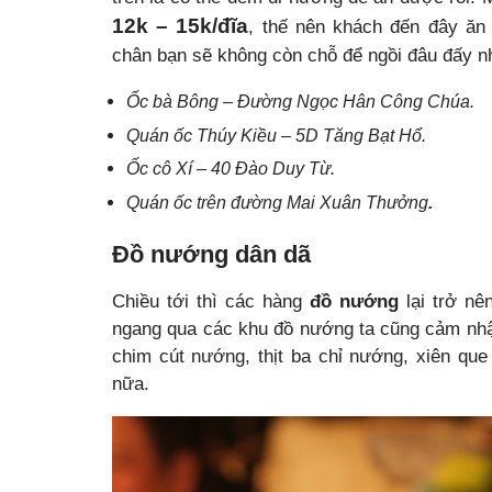
12k – 15k/đĩa
, thế nên khách đến đây ăn
chân bạn sẽ không còn chỗ để ngồi đâu đấy n
Ốc bà Bông – Đường Ngọc Hân Công Chúa.
Quán ốc Thúy Kiều – 5D Tăng Bạt Hổ.
Ốc cô Xí – 40 Đào Duy Từ.
Quán ốc trên đường Mai Xuân Thưởng
.
Đồ nướng dân dã
Chiều tới thì các hàng
đồ nướng
lại trở nê
ngang qua các khu đồ nướng ta cũng cảm nhậ
chim cút nướng, thịt ba chỉ nướng, xiên que
nữa.