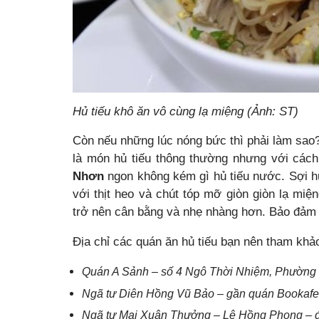
Hủ tiếu khô ăn vô cùng lạ miệng (Ảnh: ST)
Còn nếu những lúc nóng bức thì phải làm sao?
là món hủ tiếu thông thường nhưng với các
Nhơn
ngon không kém gì hủ tiếu nước. Sợi hủ
với thịt heo và chút tóp mỡ giòn giòn lạ mi
trở nên cân bằng và nhẹ nhàng hơn. Bảo đảm 
Địa chỉ các quán ăn hủ tiếu bạn nên tham khả
Quán A Sảnh – số 4 Ngô Thời Nhiệm, Phường
Ngã tư Diên Hồng Vũ Bảo – gần quán Bookafe
Ngã tư Mai Xuân Thưởng – Lê Hồng Phong – đố