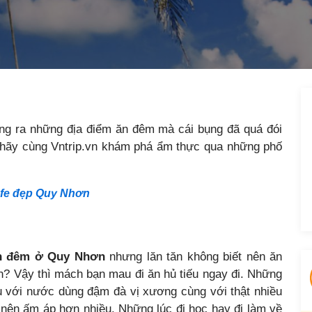
ông ra những địa điểm ăn đêm mà cái bụng đã quá đói
, hãy cùng Vntrip.vn khám phá ẩm thực qua những phố
afe đẹp Quy Nhơn
n đêm ở Quy Nhơn
nhưng lăn tăn không biết nên ăn
n? Vậy thì mách bạn mau đi ăn hủ tiếu ngay đi. Những
ếu với nước dùng đậm đà vị xương cùng với thật nhiều
 nên ấm áp hơn nhiều. Những lúc đi học hay đi làm về