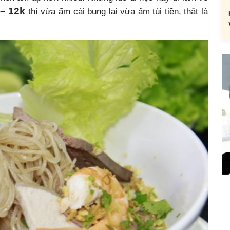
 – 12k
thì vừa ấm cái bụng lại vừa ấm túi tiền, thật là