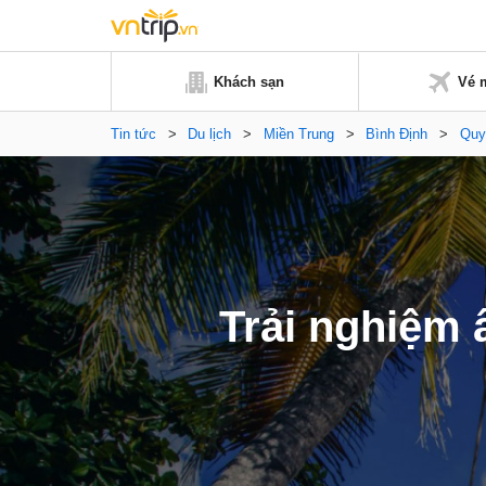
Khách sạn
Vé 
Tin tức
>
Du lịch
>
Miền Trung
>
Bình Định
>
Quy
Trải nghiệm