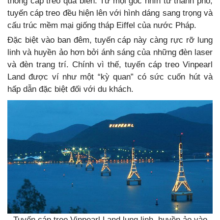
thống cáp treo qua biển. Từ mọi góc nhìn từ thành phố,
tuyến cáp treo đều hiện lên với hình dáng sang trọng và
cấu trúc mềm mại giống tháp Eiffel của nước Pháp.
Đặc biệt vào ban đêm, tuyến cáp này càng rực rỡ lung
linh và huyền ảo hơn bởi ánh sáng của những đèn laser
và đèn trang trí. Chính vì thế, tuyến cáp treo Vinpearl
Land được ví như một “kỳ quan” có sức cuốn hút và
hấp dẫn đặc biệt đối với du khách.
Tuyến cáp treo Vinpearl Land lung linh, huyền ảo vào