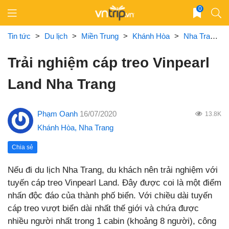
Skip
0
to
content
Tin tức
>
Du lịch
>
Miền Trung
>
Khánh Hòa
>
Nha Trang
Trải nghiệm cáp treo Vinpearl
Land Nha Trang
Phạm Oanh
16/07/2020
13.8K
Khánh Hòa
,
Nha Trang
Chia sẻ
Nếu đi du lịch Nha Trang, du khách nên trải nghiệm với
tuyến cáp treo Vinpearl Land. Đây được coi là một điểm
nhấn độc đáo của thành phố biển. Với chiều dài tuyến
cáp treo vượt biển dài nhất thế giới và chứa được
nhiều người nhất trong 1 cabin (khoảng 8 người), công