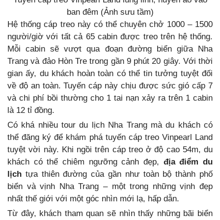
ban đêm (Ảnh sưu tầm)
Hệ thống cáp treo này có thể chuyên chở 1000 – 1500
người/giờ với tất cả 65 cabin được treo trên hệ thống.
Mỗi cabin sẽ vượt qua đoạn đường biển giữa Nha
Trang và đảo Hòn Tre trong gần 9 phút 20 giây. Với thời
gian ấy, du khách hoàn toàn có thể tin tưởng tuyệt đối
về độ an toàn. Tuyến cáp này chịu được sức gió cấp 7
và chi phí bồi thường cho 1 tai nạn xảy ra trên 1 cabin
là 12 tỉ đồng.
Có khá nhiều tour du lịch Nha Trang mà du khách có
thể đăng ký để khám phá tuyến cáp treo Vinpearl Land
tuyệt vời này. Khi ngồi trên cáp treo ở độ cao 54m, du
khách có thể chiêm ngưỡng cảnh đẹp,
địa điểm du
lịch
tựa thiên đường của gần như toàn bộ thành phố
biển và vịnh Nha Trang – một trong những vịnh đẹp
nhất thế giới với một góc nhìn mới lạ, hấp dẫn.
Từ đây, khách tham quan sẽ nhìn thấy những bãi biển