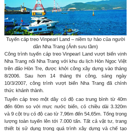
Tuyến cáp treo Vinpearl Land – niềm tự hào của người
dân Nha Trang (Ảnh sưu tầm)
Công trình tuyến cáp treo Vinpearl Land vượt biển vịnh
Nha Trang nối Nha Trang với khu du lịch Hòn Ngọc Việt
trên
đảo
Hòn Tre, được khởi công xây dựng vào tháng
8/2006. Sau hơn 14 tháng thi công, sáng ngày
10/3/2007, công trình vượt biển Nha Trang đã chính
thức khánh thành.
Tuyến cáp treo một dây có độ cao trung bình từ 40m
đến 60m so với mực nước biển, có chiều dài 3.320m
và 9 cột trụ có độ cao từ 7,96m đến 54,65m. Tổng trọng
lượng toàn tuyến lên tới 7.000 tấn. Tất cả vật tư, trang
thiết bị sử dụng trong quá trình xây dựng và chế tạo