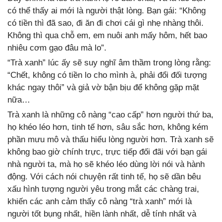
có thể thấy ai mới là người thật lòng. Bạn gái: “Không
có tiền thì đã sao, đi ăn đi chơi cái gì nhẹ nhàng thôi.
Không thì qua chỗ em, em nuôi anh mấy hôm, hết bao
nhiêu cơm gạo đâu mà lo”.
“Trà xanh” lúc ấy sẽ suy nghĩ âm thầm trong lòng rằng:
“Chết, không có tiền lo cho mình à, phải đổi đối tượng
khác ngay thôi” và giả vờ bận bịu để không gặp mặt
nữa…
Trà xanh là những cô nàng “cao cấp” hơn người thứ ba,
họ khéo léo hơn, tinh tế hơn, sâu sắc hơn, không kém
phần mưu mô và thấu hiểu lòng người hơn. Trà xanh sẽ
không bao giờ chính trực, trực tiếp đối đãi với bạn gái
nhà người ta, mà họ sẽ khéo léo dùng lời nói và hành
động. Với cách nói chuyện rất tinh tế, họ sẽ dần bêu
xấu hình tượng người yêu trong mắt các chàng trai,
khiến các anh cảm thấy cô nàng “trà xanh” mới là
người tốt bụng nhất, hiền lành nhất, dễ tính nhất và