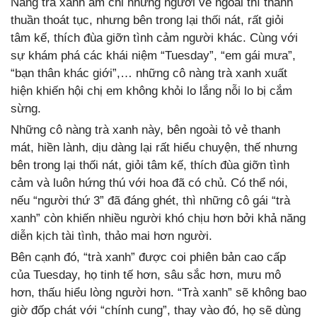
Nàng trà xanh ám chỉ những người vẻ ngoài thì thanh
thuần thoát tục, nhưng bên trong lại thối nát, rất giỏi
tâm kế, thích đùa giỡn tình cảm người khác. Cùng với
sự khám phá các khái niệm “Tuesday”, “em gái mưa”,
“bạn thân khác giới”,… những cô nàng trà xanh xuất
hiện khiến hội chị em không khỏi lo lắng nỗi lo bị cắm
sừng.
Những cô nàng trà xanh này, bên ngoài tỏ vẻ thanh
mát, hiền lành, dịu dàng lại rất hiểu chuyện, thế nhưng
bên trong lại thối nát, giỏi tâm kế, thích đùa giỡn tình
cảm và luôn hứng thú với hoa đã có chủ. Có thể nói,
nếu “người thứ 3” đã đáng ghét, thì những cô gái “trà
xanh” còn khiến nhiều người khó chịu hơn bởi khả năng
diễn kịch tài tình, thảo mai hơn người.
Bên cạnh đó, “trà xanh” được coi phiên bản cao cấp
của Tuesday, họ tinh tế hơn, sâu sắc hơn, mưu mô
hơn, thấu hiểu lòng người hơn. “Trà xanh” sẽ không bao
giờ đốp chát với “chính cung”, thay vào đó, họ sẽ dùng