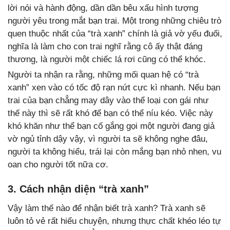
lời nói và hành động, dần dần bêu xấu hình tượng
người yêu trong mắt bạn trai. Một trong những chiêu trò
quen thuộc nhất của “trà xanh” chính là giả vờ yếu đuối,
nghĩa là làm cho con trai nghĩ rằng cô ấy thật đáng
thương, là người một chiếc lá rơi cũng có thể khóc.
Người ta nhận ra rằng, những mối quan hệ có “trà
xanh” xen vào có tốc độ rạn nứt cực kì nhanh. Nếu bạn
trai của bạn chẳng may dây vào thể loại con gái như
thế này thì sẽ rất khó để bạn có thể níu kéo. Việc này
khó khăn như thể bạn cố gắng gọi một người đang giả
vờ ngủ tỉnh dậy vậy, vì người ta sẽ không nghe đâu,
người ta không hiểu, trái lại còn mắng bạn nhỏ nhen, vu
oan cho người tốt nữa cơ.
3. Cách nhận diện “trà xanh”
Vậy làm thế nào để nhận biết trà xanh? Trà xanh sẽ
luôn tỏ vẻ rất hiểu chuyện, nhưng thực chất khéo léo tự