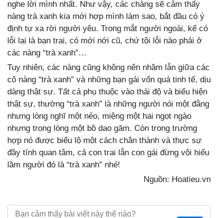
nghe lời mình nhất. Như vậy, các chàng sẽ cảm thấy
nàng trà xanh kia mới hợp mình làm sao, bắt đầu có ý
định tự xa rời người yêu. Trong mắt người ngoài, kể có
lỗi lại là bạn trai, có mới nới cũ, chứ tội lỗi nào phải ở
các nàng “trà xanh”…
Tuy nhiên, các nàng cũng không nên nhầm lẫn giữa các
cô nàng “trà xanh” và những bạn gái vốn quá tinh tế, dịu
dàng thật sự. Tất cả phụ thuộc vào thái độ và biểu hiện
thật sự, thường “trà xanh” là những người nói một đằng
nhưng lòng nghĩ một nẻo, miệng một hai ngọt ngào
nhưng trong lòng một bồ dao găm. Còn trong trường
hợp nó được biểu lộ một cách chân thành và thực sự
đầy tính quan tâm, cả con trai lẫn con gái đừng vội hiểu
lầm người đó là “trà xanh” nhé!
Nguồn: Hoatieu.vn