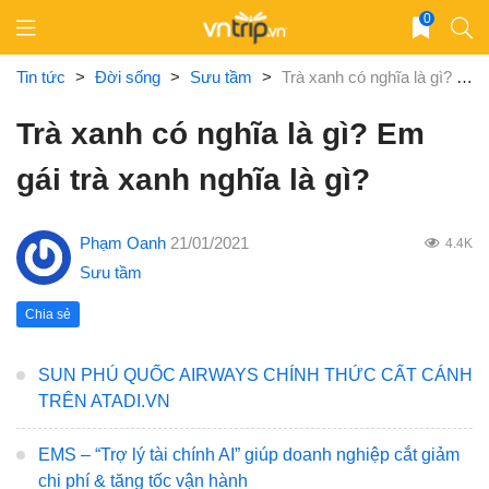
Skip
0
to
content
Tin tức
>
Đời sống
>
Sưu tầm
>
Trà xanh có nghĩa là gì? Em gái trà xanh nghĩa là gì?
Trà xanh có nghĩa là gì? Em
gái trà xanh nghĩa là gì?
Phạm Oanh
21/01/2021
4.4K
Sưu tầm
Chia sẻ
SUN PHÚ QUỐC AIRWAYS CHÍNH THỨC CẤT CÁNH
TRÊN ATADI.VN
EMS – “Trợ lý tài chính AI” giúp doanh nghiệp cắt giảm
chi phí & tăng tốc vận hành