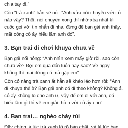
chia tay đi.”
Còn “trà xanh” hẳn sẽ nói: “Anh vừa nói chuyện với cô
nào vậy? Thôi, nói chuyện xong thì nhớ xóa nhật kí
cuộc gọi với tin nhắn đi nha, đừng để bạn gái anh thấy,
mất công cô ấy hiểu lầm anh đó”.
3. Bạn trai đi chơi khuya chưa về
Bạn gái nổi nóng: “Anh nhìn xem mấy giờ rồi, sao còn
chưa về? Đợi em qua đón luôn hay sao? Về ngay
không thì mai đừng có mà gặp em”.
Còn cô nàng trà xanh ắt hẳn sẽ khéo léo hơn rồi: “Anh
đi khuya thế à? Bạn gái anh có đi theo không? Không á,
cô ấy không lo cho anh ư, vậy để em đi với anh, có
hiểu lầm gì thì về em giải thích với cô ấy cho”.
4. Bạn trai… nghèo cháy túi
Đây chính là lúc trà xanh lộ rõ bản chất, và là lúc bạn