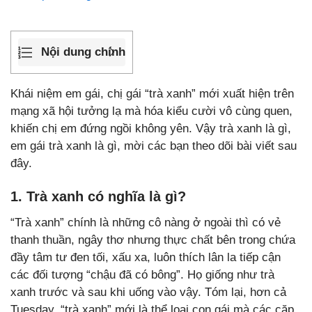
Nội dung chính
Khái niệm em gái, chị gái “trà xanh” mới xuất hiện trên
mạng xã hội tưởng lạ mà hóa kiểu cười vô cùng quen,
khiến chị em đứng ngồi không yên. Vậy trà xanh là gì,
em gái trà xanh là gì, mời các bạn theo dõi bài viết sau
đây.
1. Trà xanh có nghĩa là gì?
“Trà xanh” chính là những cô nàng ở ngoài thì có vẻ
thanh thuần, ngây thơ nhưng thực chất bên trong chứa
đầy tâm tư đen tối, xấu xa, luôn thích lân la tiếp cận
các đối tượng “chậu đã có bông”. Họ giống như trà
xanh trước và sau khi uống vào vậy. Tóm lại, hơn cả
Tuesday, “trà xanh” mới là thể loại con gái mà các cặp