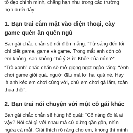
tô đẹp chính mình, chẳng hạn như trong các trường
hợp dưới đây:
1. Bạn trai cắm mặt vào điện thoại, cày
game quên ăn quên ngủ
Bạn gái chắc chắn sẽ nổi điên mắng: “Từ sáng đến tối
chỉ biết game, game và game. Trong mắt anh còn có
em không, sao không chú ý Sức Khỏe của mình?”
“Trà xanh” chắc chắn sẽ mở giọng ngọt ngào rằng: “Anh
chơi game giỏi quá, người đâu mà lợi hại quá nè. Hay
là anh kéo em chơi cùng với, chứ em chơi gà lắm, toàn
thua thôi”.
2. Bạn trai nói chuyện với một cô gái khác
Bạn gái chắc chắn sẽ hùng hổ quát: “Cô nàng đó là ai
vậy? Nói cái gì với nhau mà cứ đứng gần gần, nhìn
ngứa cả mắt. Giải thích rõ ràng cho em, không thì mình