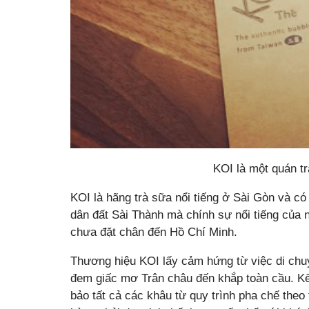
KOI là một quán t
KOI là hãng trà sữa nổi tiếng ở Sài Gòn và c
dân đất Sài Thành mà chính sự nổi tiếng của 
chưa đặt chân đến Hồ Chí Minh.
Thương hiệu KOI lấy cảm hứng từ việc di chuy
đem giấc mơ Trân châu đến khắp toàn cầu. Kế
bảo tất cả các khâu từ quy trình pha chế the