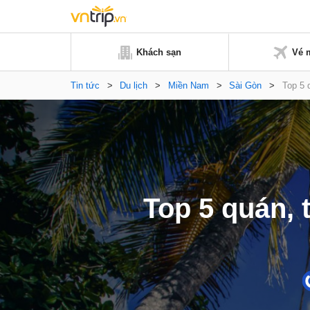
Khách sạn
Vé 
Tin tức
>
Du lịch
>
Miền Nam
>
Sài Gòn
>
Top 5 
Top 5 quán, 