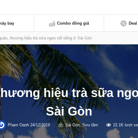
máy bay
Combo đồng giá
Deal
quán, thương hiệu trà sữa ngon nổi tiếng ở Sài Gòn
thương hiệu trà sữa ngo
Sài Gòn
Phạm Oanh
24/12/2019
Sài Gòn
,
Sưu tầm
22.1K lượt x