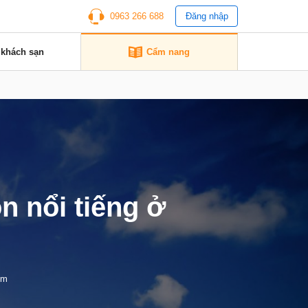
0963 266 688
Đăng nhập
 khách sạn
Cẩm nang
n nổi tiếng ở
em