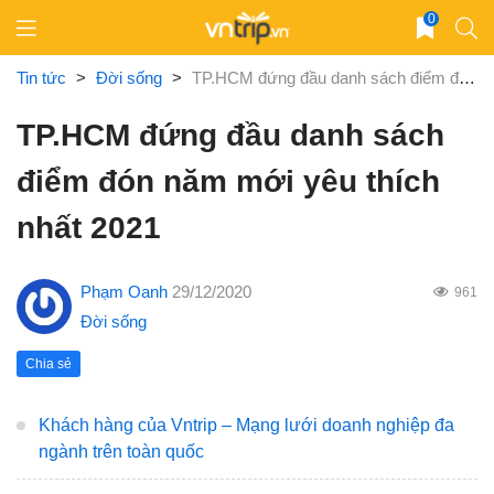
Skip
0
to
content
Tin tức
>
Đời sống
>
TP.HCM đứng đầu danh sách điểm đón năm mới yêu thích nhất 2021
TP.HCM đứng đầu danh sách
điểm đón năm mới yêu thích
nhất 2021
Phạm Oanh
29/12/2020
961
Đời sống
Chia sẻ
Khách hàng của Vntrip – Mạng lưới doanh nghiệp đa
ngành trên toàn quốc