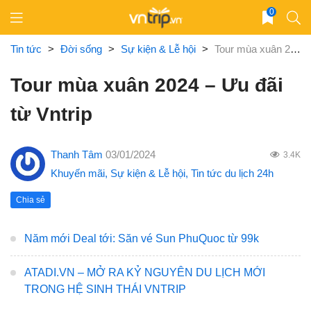
Skip
0
to
content
Tin tức
>
Đời sống
>
Sự kiện & Lễ hội
>
Tour mùa xuân 2024 – Ưu đãi từ Vntrip
Tour mùa xuân 2024 – Ưu đãi
từ Vntrip
Thanh Tâm
03/01/2024
3.4K
Khuyến mãi
,
Sự kiện & Lễ hội
,
Tin tức du lịch 24h
Chia sẻ
Năm mới Deal tới: Săn vé Sun PhuQuoc từ 99k
ATADI.VN – MỞ RA KỶ NGUYÊN DU LỊCH MỚI
TRONG HỆ SINH THÁI VNTRIP