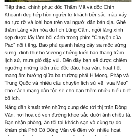
Tiếp theo, chinh phục dốc Thẩm Mã và dốc Chín
Khoanh đẹp hớp hồn người lữ khách bởi sắc màu váy
áo rực rỡ và loài hoa trên vai người dân bản địa. Ghé
thăm Làng văn hóa du lịch Lũng Cẩm, ngôi làng xinh
đẹp được lấy làm bối cảnh trong phim “Chuyện của
Pao” nổi tiếng. Bao phủ quanh hàng cây sa mộc sừng
sững, dinh thự họ Vương chứng kiến bao thăng trầm
lịch sử, mưa gió dập vùi. Đến đây bạn sẽ được chiêm
ngưỡng những kiến trúc độc đáo, hoa văn, hoạt tiết
mang âm hưởng giữa ba trường phái H’Mong, Pháp và
Trung Quốc và nhiều câu chuyện lịch sử về “vua Mèo”
cho cách mạng dân tộc sẽ cho bạn thêm nhiều hiểu biết
bổ ích.
Nắng dần khuất trên những cung đèo tới thị trấn Đồng
Văn, nơi hoa cỏ ven đường khoe sắc dưới ánh chiều tà.
Bạn nhận phòng, ăn tối tại khách sạn và cùng tự do
khám phá Phố Cổ Đồng Văn về đêm với nhiều hoạt