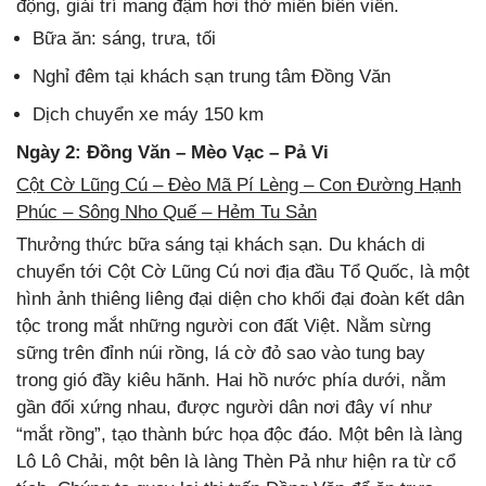
động, giải trí mang đậm hơi thở miền biên viễn.
Bữa ăn: sáng, trưa, tối
Nghỉ đêm tại khách sạn trung tâm Đồng Văn
Dịch chuyển xe máy 150 km
Ngày 2: Đồng Văn – Mèo Vạc – Pả Vi
Cột Cờ Lũng Cú – Đèo Mã Pí Lèng – Con Đường Hạnh
Phúc – Sông Nho Quế – Hẻm Tu Sản
Thưởng thức bữa sáng tại khách sạn. Du khách di
chuyển tới Cột Cờ Lũng Cú nơi địa đầu Tổ Quốc, là một
hình ảnh thiêng liêng đại diện cho khối đại đoàn kết dân
tộc trong mắt những người con đất Việt. Nằm sừng
sững trên đỉnh núi rồng, lá cờ đỏ sao vào tung bay
trong gió đầy kiêu hãnh. Hai hồ nước phía dưới, nằm
gần đối xứng nhau, được người dân nơi đây ví như
“mắt rồng”, tạo thành bức họa độc đáo. Một bên là làng
Lô Lô Chải, một bên là làng Thèn Pả như hiện ra từ cổ