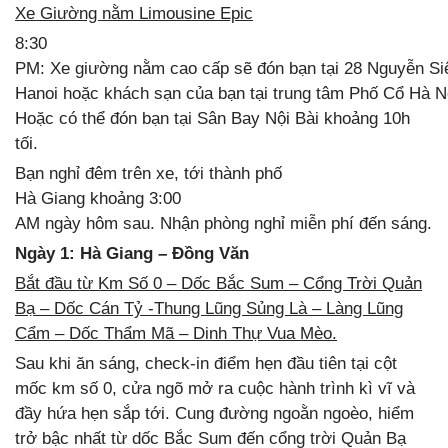
Xe Giường nằm Limousine Epic
8:30
PM: Xe giường nằm cao cấp sẽ đón bạn tại 28 Nguyễn Si
Hanoi hoặc khách sạn của bạn tại trung tâm Phố Cổ Hà N
Hoặc có thể đón bạn tại Sân Bay Nội Bài khoảng 10h
tối.
Bạn nghỉ đêm trên xe, tới thành phố
Hà Giang khoảng 3:00
AM ngày hôm sau. Nhận phòng nghỉ miễn phí đến sáng.
Ngày 1: Hà Giang – Đồng Văn
Bắt đầu từ Km Số 0 – Dốc Bắc Sum – Cổng Trời Quản
Bạ – Dốc Cán Tỷ -Thung Lũng Sủng Là – Làng Lũng
Cẩm – Dốc Thẩm Mã – Dinh Thự Vua Mèo.
Sau khi ăn sáng, check-in điểm hẹn đầu tiên tại cột
mốc km số 0, cửa ngõ mở ra cuộc hành trình kì vĩ và
đầy hứa hẹn sắp tới. Cung đường ngoằn ngoèo, hiểm
trở bậc nhất từ dốc Bắc Sum đến cổng trời Quản Bạ