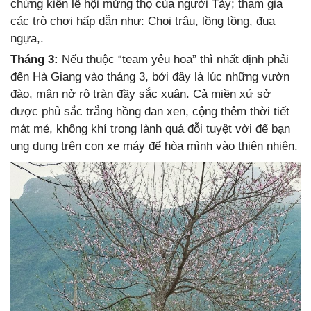
chứng kiến lễ hội mừng thọ của người Tày; tham gia
các trò chơi hấp dẫn như: Chọi trâu, lồng tồng, đua
ngựa,.
Tháng 3:
Nếu thuộc “team yêu hoa” thì nhất định phải
đến Hà Giang vào tháng 3, bởi đây là lúc những vườn
đào, mận nở rộ tràn đầy sắc xuân. Cả miền xứ sở
được phủ sắc trắng hồng đan xen, cộng thêm thời tiết
mát mẻ, không khí trong lành quá đỗi tuyệt vời để bạn
ung dung trên con xe máy để hòa mình vào thiên nhiên.