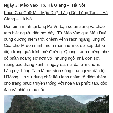
Ngày 3: Mèo Vạc- Tp. Hà Giang – Hà Nội
Khúc Cua Chữ M – Mậu Duệ -Làng Dệt Lùng Tám – Hà
Giang – Hà Nội
Đón bình minh tại làng Pả Vi, bạn sẽ ăn sáng và chào
tạm biệt người dân nơi đây. Từ Mèo Vạc qua Mậu Duệ,
cung đường hiểm trở, chênh vênh rạch ngang lưng núi.
Cua chữ M uốn mình mềm mại như một sự sắp đặt kì
diệu trong quá trình mở đường. Quang cảnh dường như
có phần hoang sơ hơn với những ngôi nhà đơn sơ,
ruộng bậc thang xanh rì ngay sát núi đá lởm chởm.
Làng dệt Lùng Tám là nơi sinh sống của người dân tộc
H’Mong. Họ sử dụng chất liệu lanh nhằm tô điểm thêm
cho trang phục truyền thống với hoa văn phức tạp, độc
đáo và nhiều màu sắc.