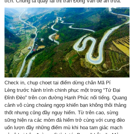
tích. Chúng ta quay lại thị trấn Đồng Văn để ăn trưa.
Check in, chụp choẹt tại điểm dừng chân Mã Pí
Lèng trước hành trình chinh phục một trong “Tứ Đại
Đỉnh Đèo” trên con đường Hạnh Phúc nổi tiếng. Quang
cảnh vô cùng choáng ngợp khiến bạn không thôi thảng
thốt nhưng cũng đầy nguy hiểm. Từ trên cao, sừng
sững hiện ra các mỏm đá hiểm trở cùng với cung đèo
uốn lượn đầy những điểm mù khi hoa tam giác mạch