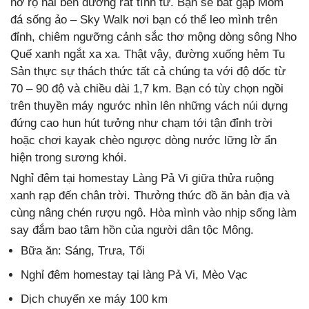
nở rộ hai bên đường rất tình tứ. Bạn sẽ bắt gặp Mỏm
đá sống ảo – Sky Walk nơi bạn có thể leo mình trên
đỉnh, chiêm ngưỡng cảnh sắc thơ mộng dòng sông Nho
Quế xanh ngắt xa xa. Thật vậy, đường xuống hẻm Tu
Sản thực sự thách thức tất cả chúng ta với độ dốc từ
70 – 90 độ và chiều dài 1,7 km. Bạn có tùy chọn ngồi
trên thuyền máy ngước nhìn lên những vách núi dựng
đứng cao hun hút tưởng như chạm tới tận đỉnh trời
hoặc chơi kayak chèo ngược dòng nước lững lờ ẩn
hiện trong sương khói.
Nghỉ đêm tại homestay Làng Pả Vi giữa thửa ruộng
xanh rạp đến chân trời. Thưởng thức đồ ăn bản địa và
cùng nâng chén rượu ngô. Hòa mình vào nhịp sống làm
say đắm bao tâm hồn của người dân tộc Mông.
Bữa ăn: Sáng, Trưa, Tối
Nghỉ đêm homestay tại làng Pả Vi, Mèo Vạc
Dịch chuyển xe máy 100 km