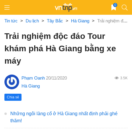
Skip
0
to
content
Tin tức
>
Du lịch
>
Tây Bắc
>
Hà Giang
>
Trải nghiệm độc đáo Tour khám phá Hà Giang bằng xe máy
Trải nghiệm độc đáo Tour
khám phá Hà Giang bằng xe
máy
Phạm Oanh
20/11/2020
3.5K
Hà Giang
Chia sẻ
Những ngôi làng cổ ở Hà Giang nhất định phải ghé
thăm!