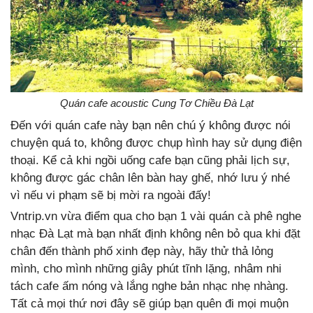
Quán cafe acoustic Cung Tơ Chiều Đà Lạt
Đến với quán cafe này bạn nên chú ý không được nói
chuyện quá to, không được chụp hình hay sử dụng điện
thoại. Kể cả khi ngồi uống cafe bạn cũng phải lịch sự,
không được gác chân lên bàn hay ghế, nhớ lưu ý nhé
vì nếu vi phạm sẽ bị mời ra ngoài đấy!
Vntrip.vn vừa điểm qua cho bạn 1 vài quán cà phê nghe
nhạc Đà Lạt mà bạn nhất định không nên bỏ qua khi đặt
chân đến thành phố xinh đẹp này, hãy thử thả lỏng
mình, cho mình những giây phút tĩnh lặng, nhâm nhi
tách cafe ấm nóng và lắng nghe bản nhạc nhẹ nhàng.
Tất cả mọi thứ nơi đây sẽ giúp bạn quên đi mọi muộn