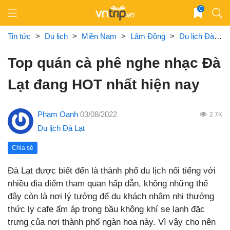
Skip
0
to
content
Tin tức
>
Du lịch
>
Miền Nam
>
Lâm Đồng
>
Du lịch Đà Lạt
Top quán cà phê nghe nhạc Đà
Lạt đang HOT nhất hiện nay
Phạm Oanh
03/08/2022
2.7K
Du lịch Đà Lạt
Chia sẻ
Đà Lạt được biết đến là thành phố du lịch nổi tiếng với
nhiều địa điểm tham quan hấp dẫn, không những thế
đây còn là nơi lý tưởng để du khách nhâm nhi thưởng
thức ly cafe ấm áp trong bầu không khí se lạnh đặc
trưng của nơi thành phố ngàn hoa này. Vì vậy cho nên