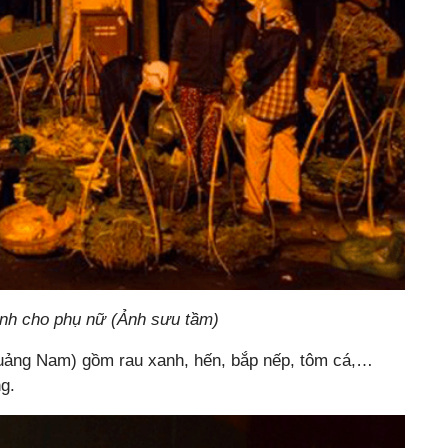
ành cho phụ nữ (Ảnh sưu tầm)
uảng Nam) gồm rau xanh, hến, bắp nếp, tôm cá,…
g.