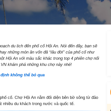
 hoạch du lịch đến phố cổ Hội An. Nói đến đây, bạn sẽ
hay những món ăn vốn đã “lâu đời” của phố cổ như
t Hội An với màu sắc khác trong top 4 phiên chợ nổi
P.VN khám phá những khu chợ này nhé!
 định không thể bỏ qua
m phố cổ. Chợ Hội An nằm đối diện bên bờ sông từ đảo
t nhiều du khách trong nước và quốc tế.