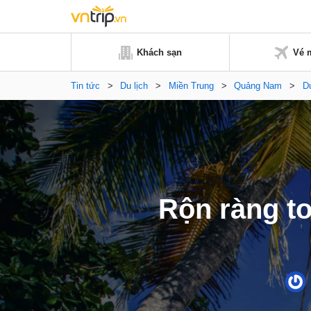
Khách sạn
Vé 
Tin tức
>
Du lịch
>
Miền Trung
>
Quảng Nam
>
Du
Rộn ràng to