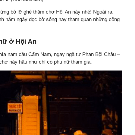
ng bỏ lỡ ghé thăm chợ Hội An này nhé! Ngoài ra,
ính nằm ngày dọc bờ sông hay tham quan những công
nữ ở Hội An
phía nam cầu Cẩm Nam, ngay ngã tư Phan Bội Châu –
 chợ này hầu như chỉ có phụ nữ tham gia.