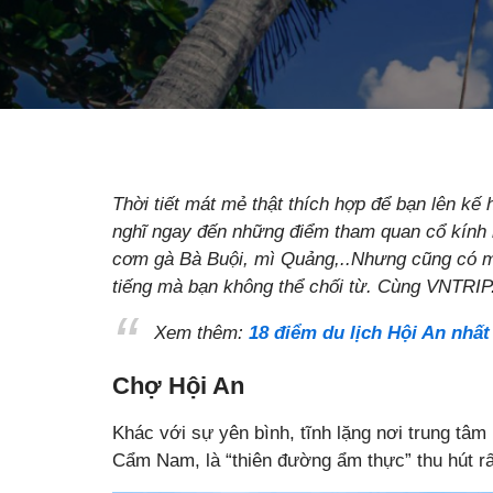
Thời tiết mát mẻ thật thích hợp để bạn lên kế
nghĩ ngay đến những điểm tham quan cổ kính 
cơm gà Bà Buội, mì Quảng,..Nhưng cũng có mộ
tiếng mà bạn không thể chối từ. Cùng VNTRI
Xem thêm:
18 điểm du lịch Hội An nhất
Chợ Hội An
Khác với sự yên bình, tĩnh lặng nơi trung tâ
Cẩm Nam, là “thiên đường ẩm thực” thu hút rấ