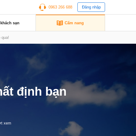
0963 266 688
Đăng nhập
 khách sạn
Cẩm nang
ỏ qua!
hất định bạn
ợt xem