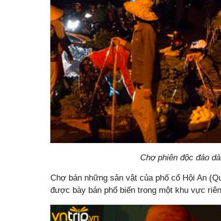
Chợ phiên độc đáo d
Chợ bán những sản vật của phố cổ Hội An (Q
được bày bán phổ biến trong một khu vực riên