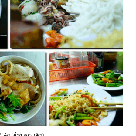
i An (Ảnh sưu tầm)