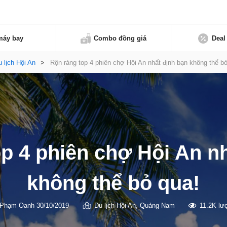
máy bay
Combo đồng giá
Deal
 lịch Hội An
>
Rộn ràng top 4 phiên chợ Hội An nhất định bạn không thể b
p 4 phiên chợ Hội An n
không thể bỏ qua!
Phạm Oanh
30/10/2019
Du lịch Hội An
,
Quảng Nam
11.2K lư