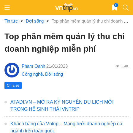
Skip
0
to
content
Tin tức
>
Đời sống
>
Top phần mềm quản lý thu chi doanh nghiệp miễn phí
Top phần mềm quản lý thu chi
doanh nghiệp miễn phí
Phạm Oanh
21/01/2023
1.4K
Công nghệ
,
Đời sống
Chia sẻ
ATADI.VN – MỞ RA KỶ NGUYÊN DU LỊCH MỚI
TRONG HỆ SINH THÁI VNTRIP
Khách hàng của Vntrip – Mạng lưới doanh nghiệp đa
ngành trên toàn quốc