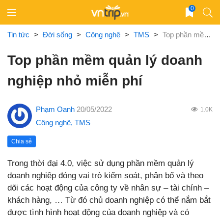
Skip
0
to
content
Tin tức
>
Đời sống
>
Công nghệ
>
TMS
>
Top phần mềm quản lý doanh nghiệp nhỏ miễn phí
Top phần mềm quản lý doanh
nghiệp nhỏ miễn phí
Phạm Oanh
20/05/2022
1.0K
Công nghệ
,
TMS
Chia sẻ
Trong thời đại 4.0, việc sử dụng phần mềm quản lý
doanh nghiệp đóng vai trò kiểm soát, phân bổ và theo
dõi các hoạt động của công ty về nhân sự – tài chính –
khách hàng, … Từ đó chủ doanh nghiệp có thể nắm bắt
được tình hình hoạt động của doanh nghiệp và có