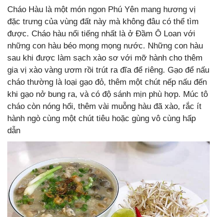
Cháo Hàu là một món ngon Phú Yên mang hương vị
đặc trưng của vùng đất này mà không đâu có thể tìm
được. Cháo hàu nổi tiếng nhất là ở Đầm Ô Loan với
những con hàu béo mọng mọng nước. Những con hàu
sau khi được làm sạch xào sơ với mỡ hành cho thêm
gia vị xào vàng ươm rồi trút ra đĩa để riêng. Gạo để nấu
cháo thường là loại gạo đỏ, thêm một chút nếp nấu đến
khi gạo nở bung ra, và có độ sánh mịn phù hợp. Múc tô
cháo còn nóng hổi, thêm vài muỗng hàu đã xào, rắc ít
hành ngò cùng một chút tiêu hoặc gùng vô cùng hấp
dẫn