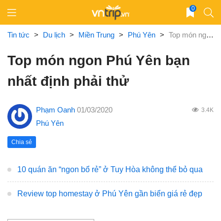
Skip
0
to
content
Tin tức
>
Du lịch
>
Miền Trung
>
Phú Yên
>
Top món ngon Phú Yên bạn nhất định phải thử
Top món ngon Phú Yên bạn
nhất định phải thử
Phạm Oanh
01/03/2020
3.4K
Phú Yên
Chia sẻ
10 quán ăn “ngon bổ rẻ” ở Tuy Hòa không thể bỏ qua
Review top homestay ở Phú Yên gần biển giá rẻ đẹp