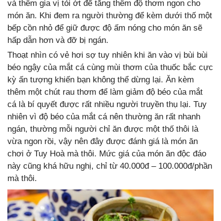
và thêm gia vị tỏi ớt để tăng thêm độ thơm ngon cho
món ăn. Khi đem ra người thường để kèm dưới thố một
bếp cồn nhỏ để giữ được độ ấm nóng cho món ăn sẽ
hấp dẫn hơn và đỡ bị ngán.
Thoạt nhìn có vẻ hơi sợ tuy nhiên khi ăn vào vị bùi bùi
béo ngậy của mắt cá cùng mùi thơm của thuốc bắc cực
kỳ ấn tượng khiến bạn không thể dừng lại. Ăn kèm
thêm một chút rau thơm để làm giảm độ béo của mắt
cá là bí quyết được rất nhiều người truyền thụ lại. Tuy
nhiên vì độ béo của mắt cá nên thường ăn rất nhanh
ngán, thường mỗi người chỉ ăn được một thố thôi là
vừa ngon rồi, vậy nên đây được đánh giá là món ăn
chơi ở Tuy Hoà mà thôi. Mức giá của món ăn độc đáo
này cũng khá hữu nghị, chỉ từ 40.000đ – 100.000đ/phần
mà thôi.