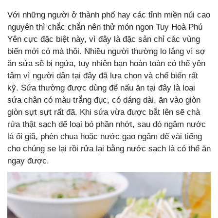
Với những người ở thành phố hay các tỉnh miền núi cao
nguyên thì chắc chắn nên thử món ngon Tuy Hoà Phú
Yên cực đặc biệt này, vì đây là đặc sản chỉ các vùng
biển mới có mà thôi. Nhiều người thường lo lắng vì sợ
ăn sứa sẽ bị ngứa, tuy nhiên bạn hoàn toàn có thể yên
tâm vì người dân tại đây đã lựa chọn và chế biến rất
kỹ. Sứa thường được dùng để nấu ăn tại đây là loại
sứa chân có màu trắng đục, có dáng dài, ăn vào giòn
giòn sựt sựt rất đã. Khi sứa vừa được bắt lên sẽ chà
rửa thật sạch để loại bỏ phần nhớt, sau đó ngâm nước
lá ổi giã, phèn chua hoặc nước gạo ngâm để vài tiếng
cho chúng se lại rồi rửa lại bằng nước sạch là có thể ăn
ngay được.