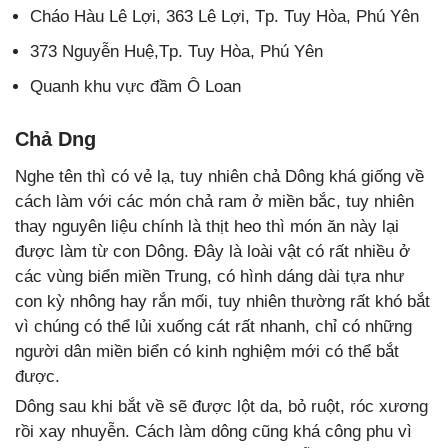
Cháo Hàu Lê Lợi, 363 Lê Lợi, Tp. Tuy Hòa, Phú Yên
373 Nguyễn Huệ,Tp. Tuy Hòa, Phú Yên
Quanh khu vực đầm Ô Loan
Chả Dng
Nghe tên thì có vẻ lạ, tuy nhiên chả Dông khá giống về
cách làm với các món chả ram ở miền bắc, tuy nhiên
thay nguyên liệu chính là thịt heo thì món ăn này lại
được làm từ con Dông. Đây là loài vật có rất nhiều ở
các vùng biển miền Trung, có hình dáng dài tựa như
con kỳ nhông hay rắn mối, tuy nhiên thường rất khó bắt
vì chúng có thể lủi xuống cát rất nhanh, chỉ có những
người dân miền biển có kinh nghiệm mới có thể bắt
được.
Dông sau khi bắt về sẽ được lột da, bỏ ruột, róc xương
rồi xay nhuyễn. Cách làm dông cũng khá công phu vì