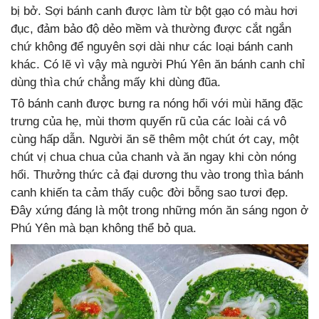
bị bở. Sợi bánh canh được làm từ bột gạo có màu hơi
đục, đảm bảo độ dẻo mềm và thường được cắt ngắn
chứ không để nguyên sợi dài như các loại bánh canh
khác. Có lẽ vì vậy mà người Phú Yên ăn bánh canh chỉ
dùng thìa chứ chẳng mấy khi dùng đũa.
Tô bánh canh được bưng ra nóng hổi với mùi hăng đặc
trưng của hẹ, mùi thơm quyến rũ của các loài cá vô
cùng hấp dẫn. Người ăn sẽ thêm một chút ớt cay, một
chút vị chua chua của chanh và ăn ngay khi còn nóng
hổi. Thưởng thức cả đại dương thu vào trong thìa bánh
canh khiến ta cảm thấy cuộc đời bỗng sao tươi đẹp.
Đây xứng đáng là một trong những món ăn sáng ngon ở
Phú Yên mà bạn không thể bỏ qua.