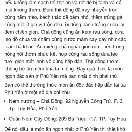
nếu không làm sạch thì thịt ăn và rất dễ bị tanh và có
mùi không thơm. Đem thịt dông đã xay nhuyễn trộn
cùng nấm mèo, bách thảo đã băm nhỏ, thêm trứng gà
cùng một ít gia vị trộn đều rồi dùng bánh tráng cuốn lại
đem chiên giòn. Chả dông cũng ăn kèm rau sống, dưa
leo đồ chua và chấm cùng nước mắm cay cay như các
loại chả khác. Ăn miếng chả ngoài giòn rụm, bên trong
nóng hổi thơm phức kết hợp cùng rau sống dưa leo
tươi giòn mát lạnh vô cùng hấp dẫn. Thịt dông thơm,
không bở ăn mềm khá lạ miệng. Đây quả thực là món
ngon đặc sản ở Phú Yên mà bạn nhất định phải thử.
Bạn có thể thưởng thức món ăn độc đáo hấp dẫn tại tại
Phú Yên ở một số địa chỉ như
Nem nướng – Chả Dông, 92 Nguyễn Công Trứ, P. 3,
Tp. Tuy Hòa, Phú Yên
Quán Nem Cây Dông: 209 Bà Triệu, P.7, TP. Tuy Hòa
Để nói đâu là món ăn ngon nhất ở Phú Yên thì thật khó