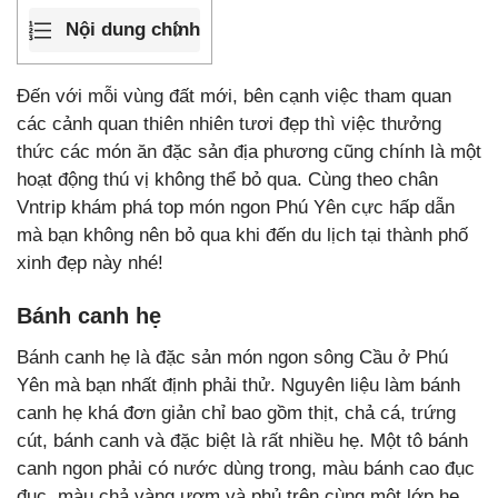
Nội dung chính
Đến với mỗi vùng đất mới, bên cạnh việc tham quan
các cảnh quan thiên nhiên tươi đẹp thì việc thưởng
thức các món ăn đặc sản địa phương cũng chính là một
hoạt động thú vị không thể bỏ qua. Cùng theo chân
Vntrip khám phá top món ngon Phú Yên cực hấp dẫn
mà bạn không nên bỏ qua khi đến du lịch tại thành phố
xinh đẹp này nhé!
Bánh canh hẹ
Bánh canh hẹ là đặc sản món ngon sông Cầu ở Phú
Yên mà bạn nhất định phải thử. Nguyên liệu làm bánh
canh hẹ khá đơn giản chỉ bao gồm thịt, chả cá, trứng
cút, bánh canh và đặc biệt là rất nhiều hẹ. Một tô bánh
canh ngon phải có nước dùng trong, màu bánh cao đục
đục, màu chả vàng ươm và phủ trên cùng một lớp hẹ