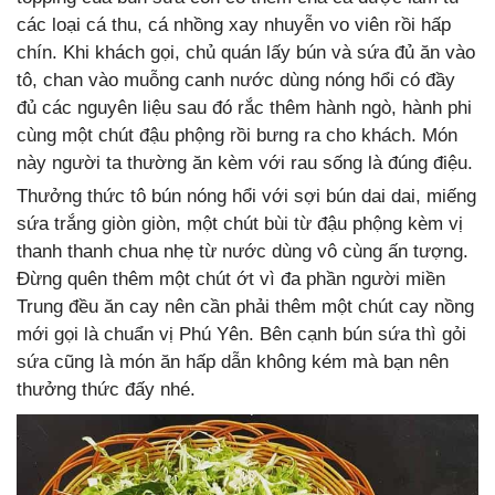
các loại cá thu, cá nhồng xay nhuyễn vo viên rồi hấp
chín. Khi khách gọi, chủ quán lấy bún và sứa đủ ăn vào
tô, chan vào muỗng canh nước dùng nóng hổi có đầy
đủ các nguyên liệu sau đó rắc thêm hành ngò, hành phi
cùng một chút đậu phộng rồi bưng ra cho khách. Món
này người ta thường ăn kèm với rau sống là đúng điệu.
Thưởng thức tô bún nóng hổi với sợi bún dai dai, miếng
sứa trắng giòn giòn, một chút bùi từ đậu phộng kèm vị
thanh thanh chua nhẹ từ nước dùng vô cùng ấn tượng.
Đừng quên thêm một chút ớt vì đa phần người miền
Trung đều ăn cay nên cần phải thêm một chút cay nồng
mới gọi là chuẩn vị Phú Yên. Bên cạnh bún sứa thì gỏi
sứa cũng là món ăn hấp dẫn không kém mà bạn nên
thưởng thức đấy nhé.