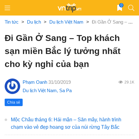
Skip
0
to
content
Tin tức
>
Du lịch
>
Du lịch Việt Nam
>
Đi Gần Ở Sang – Top khách sạn miền Bắc lý tưởng nhất cho kỳ nghỉ của bạn
Đi Gần Ở Sang – Top khách
sạn miền Bắc lý tưởng nhất
cho kỳ nghỉ của bạn
Phạm Oanh
31/10/2019
29.1K
Du lịch Việt Nam
,
Sa Pa
Chia sẻ
Mộc Châu tháng 6: Hái mận – Săn mây, hành trình
chạm vào vẻ đẹp hoang sơ của núi rừng Tây Bắc